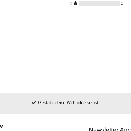
1
0
Gestalte deine Wohnidee selbst!
ce
Newsletter An