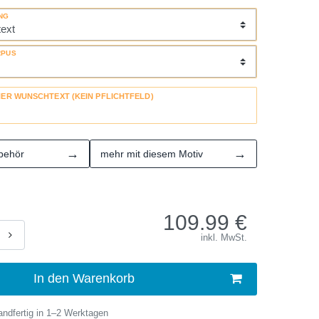
NG
RPUS
HER WUNSCHTEXT (KEIN PFLICHTFELD)
→
→
behör
mehr mit diesem Motiv
109.99
€
inkl. MwSt.
In den Warenkorb
ndfertig in 1–2 Werktagen