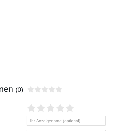
onen
(0)