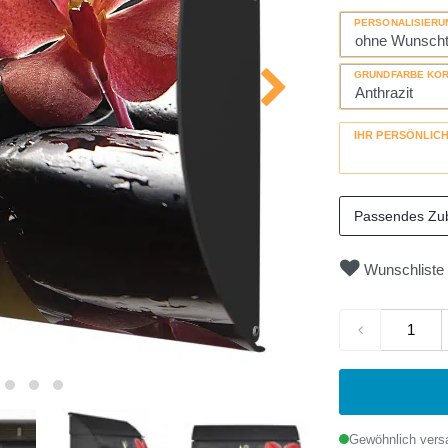
PERSONALISIERU
GRUNDFARBE KO
IHR PERSÖNLIC
Passendes Zu
Wunschliste
Gewöhnlich versa