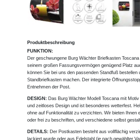
Produktbeschreibung
FUNKTION:
Der geschwungene Burg Wächter Briefkasten Toscana mi
seinem großen Fassungsvermögen genügend Platz auc
können Sie bei uns den passenden Standfuß bestellen
Standbriefkasten machen. Der integrierte Öffnungssto
Entnehmen der Post.
DESIGN:
Das Burg Wächter Modell Toscana mit Motiv 
und zeitloses Design und ist besonderes wetterfest. He
ohne auf Funktionalität zu verzichten. Wir bieten Ihnen 
oder frei zu beschriften, und verschiedene selbst gesta
DETAILS:
Der Postkasten besteht aus vollflächig verzi
lackiert wurde oder aus Edelstahl (je nach gewählter Va