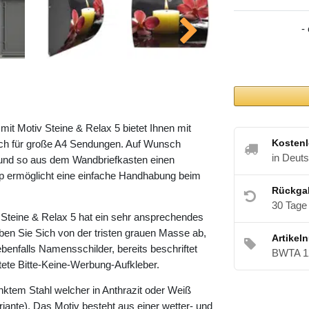
-
t Motiv Steine & Relax 5 bietet Ihnen mit
Kostenl
h für große A4 Sendungen. Auf Wunsch
in Deut
 und so aus dem Wandbriefkasten einen
pp ermöglicht eine einfache Handhabung beim
Rückga
30 Tage
Steine & Relax 5 hat ein sehr ansprechendes
ben Sie Sich von der tristen grauen Masse ab,
Artikel
ebenfalls Namensschilder, bereits beschriftet
BWTA 1
ltete Bitte-Keine-Werbung-Aufkleber.
nktem Stahl welcher in Anthrazit oder Weiß
riante). Das Motiv besteht aus einer wetter- und