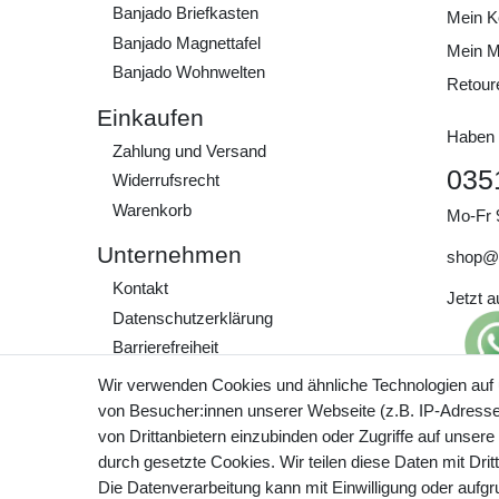
Banjado Briefkasten
Mein K
Banjado Magnettafel
Mein M
Banjado Wohnwelten
Retour
Einkaufen
Haben 
Zahlung und Versand
035
Widerrufs­recht
Warenkorb
Mo-Fr 
Unternehmen
shop@
Kontakt
Jetzt 
Daten­schutz­erklärung
Barrierefreiheit
AGB
Wir verwenden Cookies und ähnliche Technologien auf
Impressum
von Besucher:innen unserer Webseite (z.B. IP-Adresse)
Preisa
von Drittanbietern einzubinden oder Zugriffe auf unsere
zzgl. 
Werde Teil unserer
durch gesetzte Cookies. Wir teilen diese Daten mit Drit
Community
Die Datenverarbeitung kann mit Einwilligung oder aufg