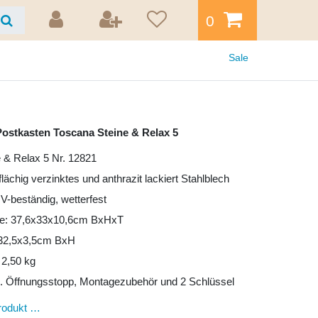
0
Sale
ostkasten Toscana Steine & Relax 5
e & Relax 5 Nr. 12821
lflächig verzinktes und anthrazit lackiert Stahlblech
UV-beständig, wetterfest
e: 37,6x33x10,6cm BxHxT
: 32,5x3,5cm BxH
 2,50 kg
l. Öffnungsstopp, Montagezubehör und 2 Schlüssel
rodukt …