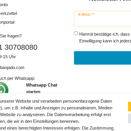
onto
erkzettel
Newsletter
E-MAIL **
Honig
enportal
Hiermit bestätige ich, dass
Sie fragen?
Einwilligung kann ich jederz
1 30708080
9-15 Uhr
banjado.com
auch per Whatsapp:
Whatsapp Chat
starten
 unserer Website und verarbeiten personenbezogene Daten
, um z.B. Inhalte und Anzeigen zu personalisieren, Medien
ngaben inkl. gesetzl. MwSt. und
 Website zu analysieren. Die Datenverarbeitung erfolgt erst
Service- und Versandkosten
ten, die wir in den Einstellungen benennen.
rund eines berechtigten Interesses erfolgen. Die Zustimmung