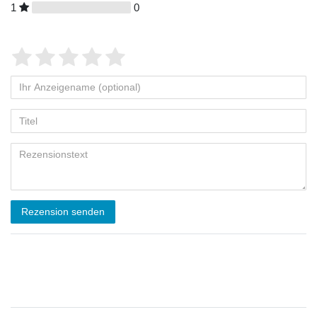
1
0
Rezension senden