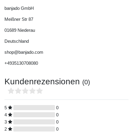
banjado GmbH
Meißner Str
87
01689
Niederau
Deutschland
shop@banjado.com
+4935130708080
Kundenrezensionen
(0)
5
0
4
0
3
0
2
0