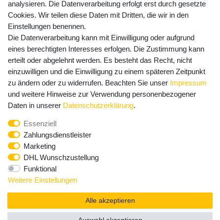
Versandkosten
analysieren. Die Datenverarbeitung erfolgt erst durch gesetzte
Cookies. Wir teilen diese Daten mit Dritten, die wir in den
Einstellungen benennen.
Die Datenverarbeitung kann mit Einwilligung oder aufgrund
Newsletter Anmeldung - Keine Angebote
eines berechtigten Interesses erfolgen. Die Zustimmung kann
mehr verpassen!
erteilt oder abgelehnt werden. Es besteht das Recht, nicht
einzuwilligen und die Einwilligung zu einem späteren Zeitpunkt
Newsletter
E-MAIL **
zu ändern oder zu widerrufen. Beachten Sie unser
Impressum
Honig
und weitere Hinweise zur Verwendung personenbezogener
Hiermit bestätige ich, dass ich die
Daten­schutz­erklärung
Daten in unserer
Daten­schutz­erklärung
.
gelesen habe. Meine Einwilligung kann ich jederzeit
Essenziell
widerrufen.**
Zahlungsdienstleister
Marketing
Abonnieren
DHL Wunschzustellung
Funktional
** Hierbei handelt es sich um ein Pflichtfeld.
Weitere Einstellungen
Alle akzeptieren