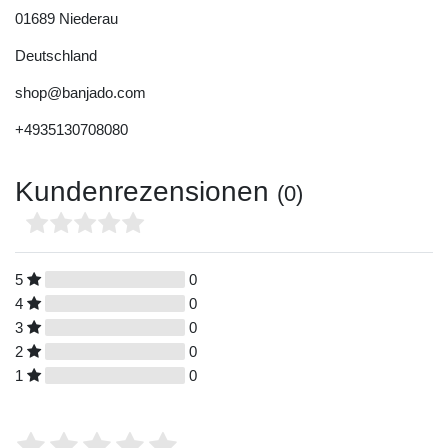
01689
Niederau
Deutschland
shop@banjado.com
+4935130708080
Kundenrezensionen
(0)
5
0
4
0
3
0
2
0
1
0