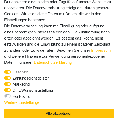
Drittanbietern einzubinden oder Zugriffe auf unsere Website zu
Versandkosten
analysieren. Die Datenverarbeitung erfolgt erst durch gesetzte
Cookies. Wir teilen diese Daten mit Dritten, die wir in den
Einstellungen benennen.
Die Datenverarbeitung kann mit Einwilligung oder aufgrund
Newsletter Anmeldung - Keine Angebote
eines berechtigten Interesses erfolgen. Die Zustimmung kann
mehr verpassen!
erteilt oder abgelehnt werden. Es besteht das Recht, nicht
einzuwilligen und die Einwilligung zu einem späteren Zeitpunkt
Newsletter
E-MAIL **
zu ändern oder zu widerrufen. Beachten Sie unser
Impressum
Honig
und weitere Hinweise zur Verwendung personenbezogener
Hiermit bestätige ich, dass ich die
Daten­schutz­erklärung
Daten in unserer
Daten­schutz­erklärung
.
gelesen habe. Meine Einwilligung kann ich jederzeit
Essenziell
widerrufen.**
Zahlungsdienstleister
Marketing
Abonnieren
DHL Wunschzustellung
Funktional
** Hierbei handelt es sich um ein Pflichtfeld.
Weitere Einstellungen
Alle akzeptieren