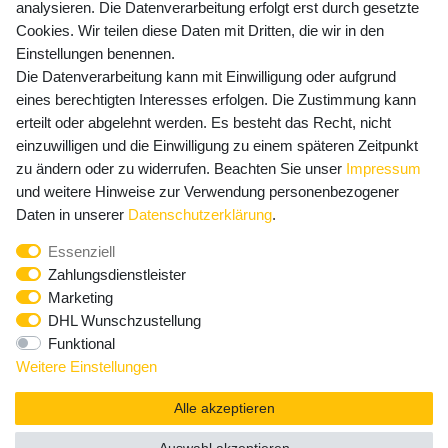
Versandkosten
analysieren. Die Datenverarbeitung erfolgt erst durch gesetzte
Cookies. Wir teilen diese Daten mit Dritten, die wir in den
Einstellungen benennen.
Die Datenverarbeitung kann mit Einwilligung oder aufgrund
Newsletter Anmeldung - Keine Angebote
eines berechtigten Interesses erfolgen. Die Zustimmung kann
mehr verpassen!
erteilt oder abgelehnt werden. Es besteht das Recht, nicht
einzuwilligen und die Einwilligung zu einem späteren Zeitpunkt
Newsletter
E-MAIL **
zu ändern oder zu widerrufen. Beachten Sie unser
Impressum
Honig
und weitere Hinweise zur Verwendung personenbezogener
Hiermit bestätige ich, dass ich die
Daten­schutz­erklärung
Daten in unserer
Daten­schutz­erklärung
.
gelesen habe. Meine Einwilligung kann ich jederzeit
Essenziell
widerrufen.**
Zahlungsdienstleister
Marketing
Abonnieren
DHL Wunschzustellung
Funktional
** Hierbei handelt es sich um ein Pflichtfeld.
Weitere Einstellungen
Alle akzeptieren