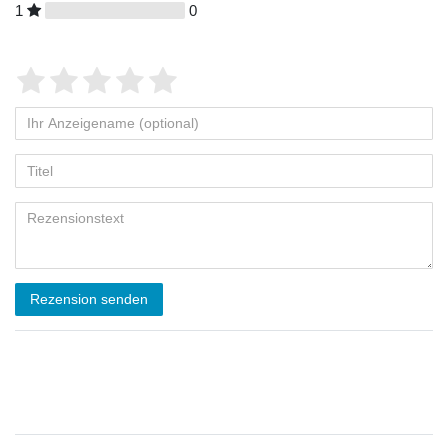
1
0
Rezension senden