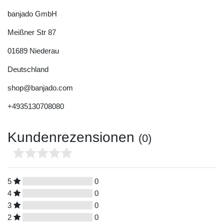
banjado GmbH
Meißner Str
87
01689
Niederau
Deutschland
shop@banjado.com
+4935130708080
Kundenrezensionen
(0)
5
0
4
0
3
0
2
0