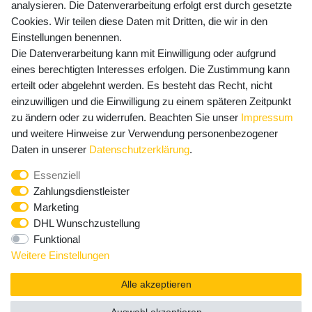
Versandkosten
analysieren. Die Datenverarbeitung erfolgt erst durch gesetzte
Cookies. Wir teilen diese Daten mit Dritten, die wir in den
Einstellungen benennen.
Die Datenverarbeitung kann mit Einwilligung oder aufgrund
Newsletter Anmeldung - Keine Angebote
eines berechtigten Interesses erfolgen. Die Zustimmung kann
mehr verpassen!
erteilt oder abgelehnt werden. Es besteht das Recht, nicht
einzuwilligen und die Einwilligung zu einem späteren Zeitpunkt
Newsletter
E-MAIL **
zu ändern oder zu widerrufen. Beachten Sie unser
Impressum
Honig
und weitere Hinweise zur Verwendung personenbezogener
Hiermit bestätige ich, dass ich die
Daten­schutz­erklärung
Daten in unserer
Daten­schutz­erklärung
.
gelesen habe. Meine Einwilligung kann ich jederzeit
Essenziell
widerrufen.**
Zahlungsdienstleister
Marketing
Abonnieren
DHL Wunschzustellung
Funktional
** Hierbei handelt es sich um ein Pflichtfeld.
Weitere Einstellungen
Alle akzeptieren