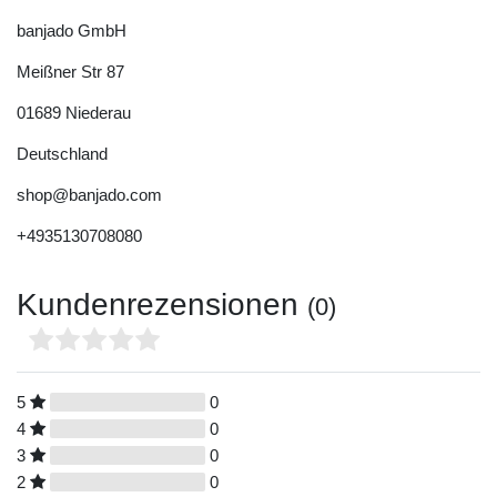
banjado GmbH
Meißner Str
87
01689
Niederau
Deutschland
shop@banjado.com
+4935130708080
Kundenrezensionen
(0)
5
0
4
0
3
0
2
0