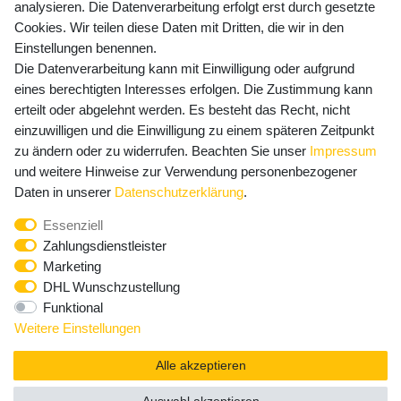
Versandkosten
analysieren. Die Datenverarbeitung erfolgt erst durch gesetzte
Cookies. Wir teilen diese Daten mit Dritten, die wir in den
Einstellungen benennen.
Die Datenverarbeitung kann mit Einwilligung oder aufgrund
Newsletter Anmeldung - Keine Angebote
eines berechtigten Interesses erfolgen. Die Zustimmung kann
mehr verpassen!
erteilt oder abgelehnt werden. Es besteht das Recht, nicht
einzuwilligen und die Einwilligung zu einem späteren Zeitpunkt
Newsletter
E-MAIL **
zu ändern oder zu widerrufen. Beachten Sie unser
Impressum
Honig
und weitere Hinweise zur Verwendung personenbezogener
Hiermit bestätige ich, dass ich die
Daten­schutz­erklärung
Daten in unserer
Daten­schutz­erklärung
.
gelesen habe. Meine Einwilligung kann ich jederzeit
Essenziell
widerrufen.**
Zahlungsdienstleister
Marketing
Abonnieren
DHL Wunschzustellung
Funktional
** Hierbei handelt es sich um ein Pflichtfeld.
Weitere Einstellungen
Alle akzeptieren