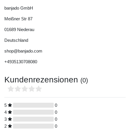
banjado GmbH
Meißner Str
87
01689
Niederau
Deutschland
shop@banjado.com
+4935130708080
Kundenrezensionen
(0)
5
0
4
0
3
0
2
0