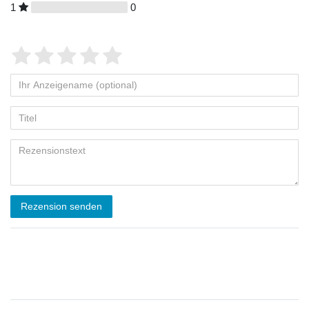
1
0
Rezension senden