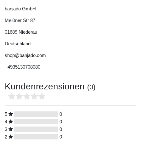
banjado GmbH
Meißner Str
87
01689
Niederau
Deutschland
shop@banjado.com
+4935130708080
Kundenrezensionen
(0)
5
0
4
0
3
0
2
0