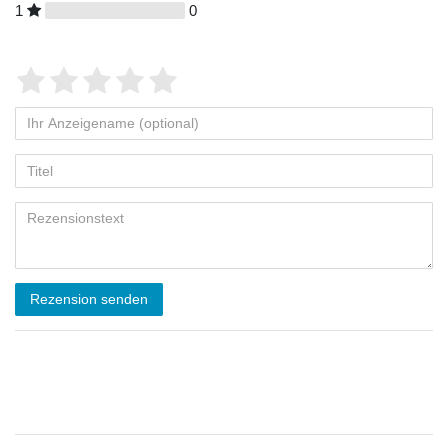
1
0
Rezension senden