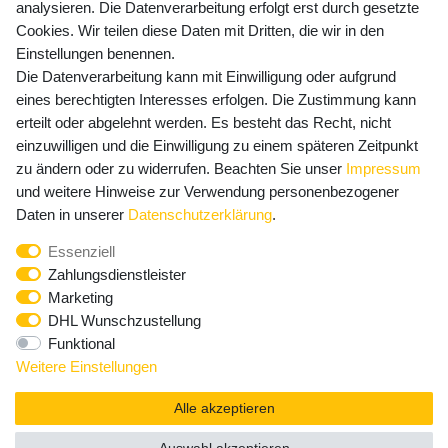
Versandkosten
analysieren. Die Datenverarbeitung erfolgt erst durch gesetzte
Cookies. Wir teilen diese Daten mit Dritten, die wir in den
Einstellungen benennen.
Die Datenverarbeitung kann mit Einwilligung oder aufgrund
Newsletter Anmeldung - Keine Angebote
eines berechtigten Interesses erfolgen. Die Zustimmung kann
mehr verpassen!
erteilt oder abgelehnt werden. Es besteht das Recht, nicht
einzuwilligen und die Einwilligung zu einem späteren Zeitpunkt
Newsletter
E-MAIL **
zu ändern oder zu widerrufen. Beachten Sie unser
Impressum
Honig
und weitere Hinweise zur Verwendung personenbezogener
Hiermit bestätige ich, dass ich die
Daten­schutz­erklärung
Daten in unserer
Daten­schutz­erklärung
.
gelesen habe. Meine Einwilligung kann ich jederzeit
Essenziell
widerrufen.**
Zahlungsdienstleister
Marketing
Abonnieren
DHL Wunschzustellung
Funktional
** Hierbei handelt es sich um ein Pflichtfeld.
Weitere Einstellungen
Alle akzeptieren