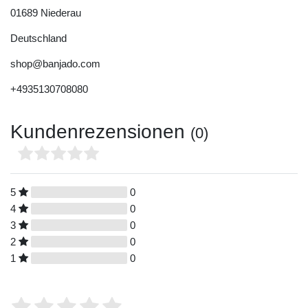
01689
Niederau
Deutschland
shop@banjado.com
+4935130708080
Kundenrezensionen
(0)
5
0
4
0
3
0
2
0
1
0