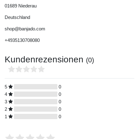
01689
Niederau
Deutschland
shop@banjado.com
+4935130708080
Kundenrezensionen
(0)
5
0
4
0
3
0
2
0
1
0