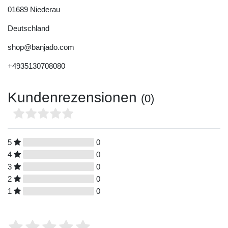
01689
Niederau
Deutschland
shop@banjado.com
+4935130708080
Kundenrezensionen
(0)
5
0
4
0
3
0
2
0
1
0