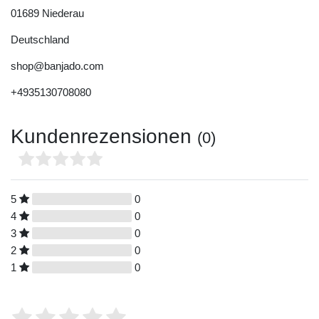
01689
Niederau
Deutschland
shop@banjado.com
+4935130708080
Kundenrezensionen
(0)
5
0
4
0
3
0
2
0
1
0