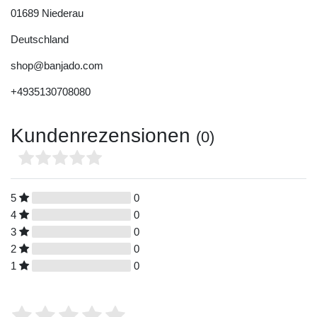
01689
Niederau
Deutschland
shop@banjado.com
+4935130708080
Kundenrezensionen
(0)
5
0
4
0
3
0
2
0
1
0