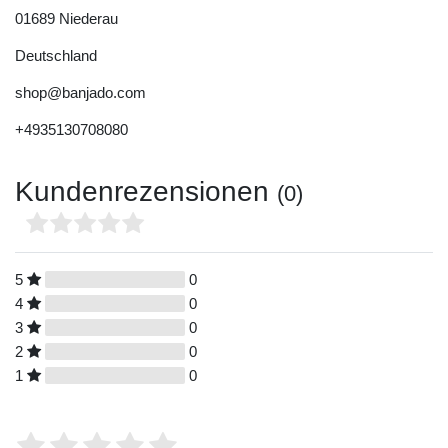
01689
Niederau
Deutschland
shop@banjado.com
+4935130708080
Kundenrezensionen
(0)
5
0
4
0
3
0
2
0
1
0