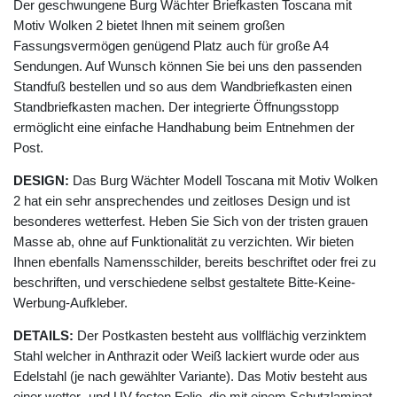
Der geschwungene Burg Wächter Briefkasten Toscana mit
Motiv Wolken 2 bietet Ihnen mit seinem großen
Fassungsvermögen genügend Platz auch für große A4
Sendungen. Auf Wunsch können Sie bei uns den passenden
Standfuß bestellen und so aus dem Wandbriefkasten einen
Standbriefkasten machen. Der integrierte Öffnungsstopp
ermöglicht eine einfache Handhabung beim Entnehmen der
Post.
DESIGN:
Das Burg Wächter Modell Toscana mit Motiv Wolken
2 hat ein sehr ansprechendes und zeitloses Design und ist
besonderes wetterfest. Heben Sie Sich von der tristen grauen
Masse ab, ohne auf Funktionalität zu verzichten. Wir bieten
Ihnen ebenfalls Namensschilder, bereits beschriftet oder frei zu
beschriften, und verschiedene selbst gestaltete Bitte-Keine-
Werbung-Aufkleber.
DETAILS:
Der Postkasten besteht aus vollflächig verzinktem
Stahl welcher in Anthrazit oder Weiß lackiert wurde oder aus
Edelstahl (je nach gewählter Variante). Das Motiv besteht aus
einer wetter- und UV-festen Folie, die mit einem Schutzlaminat