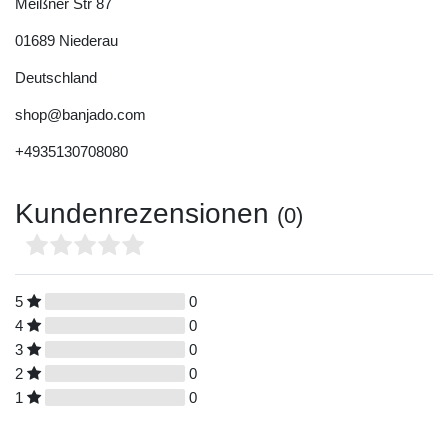
Meißner Str
87
01689
Niederau
Deutschland
shop@banjado.com
+4935130708080
Kundenrezensionen
(0)
5
0
4
0
3
0
2
0
1
0