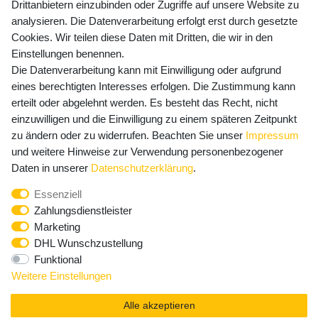
Drittanbietern einzubinden oder Zugriffe auf unsere Website zu
Versandkosten
analysieren. Die Datenverarbeitung erfolgt erst durch gesetzte
Cookies. Wir teilen diese Daten mit Dritten, die wir in den
Einstellungen benennen.
Die Datenverarbeitung kann mit Einwilligung oder aufgrund
Newsletter Anmeldung - Keine Angebote
eines berechtigten Interesses erfolgen. Die Zustimmung kann
mehr verpassen!
erteilt oder abgelehnt werden. Es besteht das Recht, nicht
einzuwilligen und die Einwilligung zu einem späteren Zeitpunkt
Newsletter
E-MAIL **
zu ändern oder zu widerrufen. Beachten Sie unser
Impressum
Honig
und weitere Hinweise zur Verwendung personenbezogener
Hiermit bestätige ich, dass ich die
Daten­schutz­erklärung
Daten in unserer
Daten­schutz­erklärung
.
gelesen habe. Meine Einwilligung kann ich jederzeit
Essenziell
widerrufen.**
Zahlungsdienstleister
Marketing
Abonnieren
DHL Wunschzustellung
Funktional
** Hierbei handelt es sich um ein Pflichtfeld.
Weitere Einstellungen
Alle akzeptieren