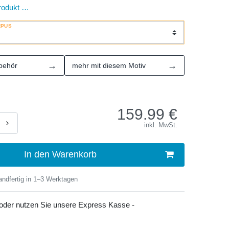
rodukt …
RPUS
→
→
behör
mehr mit diesem Motiv
159.99
€
inkl. MwSt.
In den Warenkorb
ndfertig in 1–3 Werktagen
 oder nutzen Sie unsere Express Kasse -