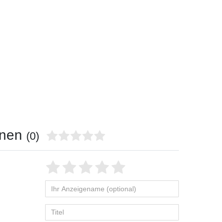
onen
(0)