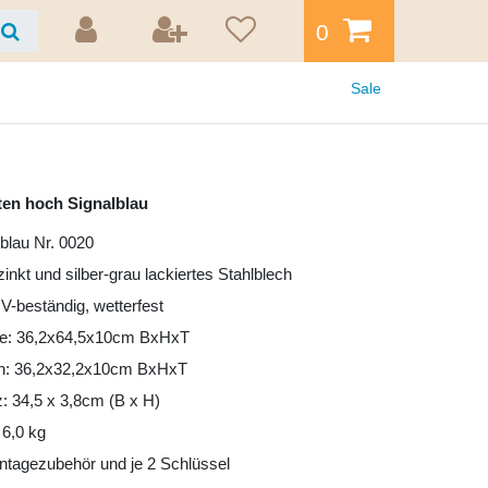
0
Sale
ten hoch Signalblau
lblau Nr. 0020
zinkt und silber-grau lackiertes Stahlblech
UV-beständig, wetterfest
e: 36,2x64,5x10cm BxHxT
ten: 36,2x32,2x10cm BxHxT
tz: 34,5 x 3,8cm (B x H)
 6,0 kg
tagezubehör und je 2 Schlüssel