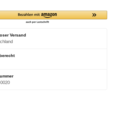
oser Versand
schland
berecht
nummer
0020