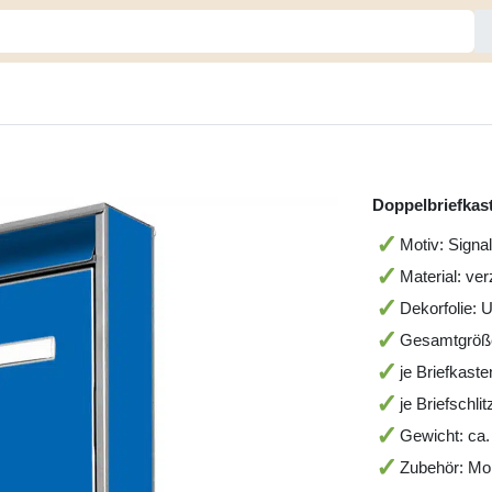
Doppelbriefkas
Motiv: Signa
Material: ver
Dekorfolie: 
Gesamtgröß
je Briefkas
je Briefschli
Gewicht: ca.
Zubehör: Mon