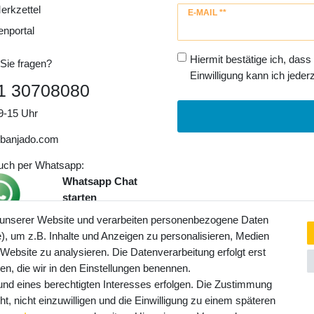
erkzettel
Newsletter
E-MAIL **
Honig
enportal
Hiermit bestätige ich, dass
Sie fragen?
Einwilligung kann ich jederz
1 30708080
9-15 Uhr
banjado.com
auch per Whatsapp:
Whatsapp Chat
starten
 unserer Website und verarbeiten personenbezogene Daten
, um z.B. Inhalte und Anzeigen zu personalisieren, Medien
ngaben inkl. gesetzl. MwSt. und
 Website zu analysieren. Die Datenverarbeitung erfolgt erst
Service- und Versandkosten
ten, die wir in den Einstellungen benennen.
rund eines berechtigten Interesses erfolgen. Die Zustimmung
t, nicht einzuwilligen und die Einwilligung zu einem späteren