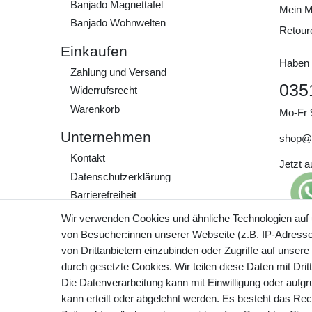
Banjado Magnettafel
Mein M
Banjado Wohnwelten
Retour
Einkaufen
Haben 
Zahlung und Versand
035
Widerrufs­recht
Warenkorb
Mo-Fr 
Unternehmen
shop@
Kontakt
Jetzt 
Daten­schutz­erklärung
Barrierefreiheit
AGB
Wir verwenden Cookies und ähnliche Technologien auf
Impressum
von Besucher:innen unserer Webseite (z.B. IP-Adresse)
Preisa
von Drittanbietern einzubinden oder Zugriffe auf unsere
zzgl. 
Werde Teil unserer
durch gesetzte Cookies. Wir teilen diese Daten mit Drit
Community
Die Datenverarbeitung kann mit Einwilligung oder aufg
kann erteilt oder abgelehnt werden. Es besteht das Rech