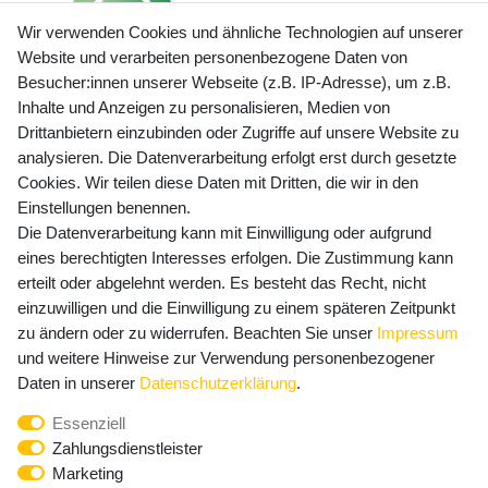
Wir verwenden Cookies und ähnliche Technologien auf unserer
Website und verarbeiten personenbezogene Daten von
Besucher:innen unserer Webseite (z.B. IP-Adresse), um z.B.
Inhalte und Anzeigen zu personalisieren, Medien von
Preisangaben inkl. gesetzl. MwSt. und zzgl. Service- und
Drittanbietern einzubinden oder Zugriffe auf unsere Website zu
Versandkosten
analysieren. Die Datenverarbeitung erfolgt erst durch gesetzte
Cookies. Wir teilen diese Daten mit Dritten, die wir in den
Einstellungen benennen.
Die Datenverarbeitung kann mit Einwilligung oder aufgrund
Newsletter Anmeldung - Keine Angebote
eines berechtigten Interesses erfolgen. Die Zustimmung kann
mehr verpassen!
erteilt oder abgelehnt werden. Es besteht das Recht, nicht
Newsletter
einzuwilligen und die Einwilligung zu einem späteren Zeitpunkt
E-MAIL **
Honig
zu ändern oder zu widerrufen. Beachten Sie unser
Impressum
und weitere Hinweise zur Verwendung personenbezogener
Hiermit bestätige ich, dass ich die
Daten­schutz­erklärung
Daten in unserer
Daten­schutz­erklärung
.
gelesen habe. Meine Einwilligung kann ich jederzeit
Essenziell
widerrufen.**
Zahlungsdienstleister
Marketing