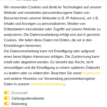
Wir verwenden Cookies und ähnliche Technologien auf unserer
Website und verarbeiten personenbezogene Daten von
Besucher:innen unserer Webseite (z.B. IP-Adresse), um z.B.
Inhalte und Anzeigen zu personalisieren, Medien von
Preisangaben inkl. gesetzl. MwSt. und zzgl. Service- und
Drittanbietern einzubinden oder Zugriffe auf unsere Website zu
Versandkosten
analysieren. Die Datenverarbeitung erfolgt erst durch gesetzte
Cookies. Wir teilen diese Daten mit Dritten, die wir in den
Einstellungen benennen.
Die Datenverarbeitung kann mit Einwilligung oder aufgrund
Newsletter Anmeldung - Keine Angebote
eines berechtigten Interesses erfolgen. Die Zustimmung kann
mehr verpassen!
erteilt oder abgelehnt werden. Es besteht das Recht, nicht
einzuwilligen und die Einwilligung zu einem späteren Zeitpunkt
Newsletter
E-MAIL **
zu ändern oder zu widerrufen. Beachten Sie unser
Impressum
Honig
und weitere Hinweise zur Verwendung personenbezogener
Daten in unserer
Daten­schutz­erklärung
.
Hiermit bestätige ich, dass ich die
Daten­schutz­erklärung
gelesen habe. Meine Einwilligung kann ich jederzeit
Essenziell
widerrufen.**
Zahlungsdienstleister
Marketing