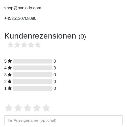
shop@banjado.com
+4935130708080
Kundenrezensionen
(0)
5
0
4
0
3
0
2
0
1
0