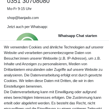
0351 30708080
Mo-Fr 9-15 Uhr
shop@banjado.com
Jetzt auch per Whatsapp:
Whatsapp Chat starten
Wir verwenden Cookies und ähnliche Technologien auf unserer
Website und verarbeiten personenbezogene Daten von
Besucher:innen unserer Webseite (z.B. IP-Adresse), um z.B.
Inhalte und Anzeigen zu personalisieren, Medien von
Preisangaben inkl. gesetzl. MwSt. und zzgl. Service- und
Drittanbietern einzubinden oder Zugriffe auf unsere Website zu
Versandkosten
analysieren. Die Datenverarbeitung erfolgt erst durch gesetzte
Cookies. Wir teilen diese Daten mit Dritten, die wir in den
Einstellungen benennen.
Die Datenverarbeitung kann mit Einwilligung oder aufgrund
Newsletter Anmeldung - Keine Angebote
eines berechtigten Interesses erfolgen. Die Zustimmung kann
mehr verpassen!
erteilt oder abgelehnt werden. Es besteht das Recht, nicht
Newsletter
einzuwilligen und die Einwilligung zu einem späteren Zeitpunkt