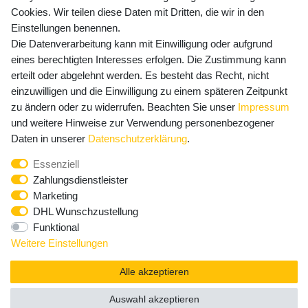
Cookies. Wir teilen diese Daten mit Dritten, die wir in den
Einstellungen benennen.
Die Datenverarbeitung kann mit Einwilligung oder aufgrund
Newsletter Anmeldung - Keine Angebote
eines berechtigten Interesses erfolgen. Die Zustimmung kann
mehr verpassen!
erteilt oder abgelehnt werden. Es besteht das Recht, nicht
einzuwilligen und die Einwilligung zu einem späteren Zeitpunkt
Newsletter
E-MAIL **
zu ändern oder zu widerrufen. Beachten Sie unser
Impressum
Honig
und weitere Hinweise zur Verwendung personenbezogener
Hiermit bestätige ich, dass ich die
Daten­schutz­erklärung
Daten in unserer
Daten­schutz­erklärung
.
gelesen habe. Meine Einwilligung kann ich jederzeit
Essenziell
widerrufen.**
Zahlungsdienstleister
Marketing
Abonnieren
DHL Wunschzustellung
Funktional
** Hierbei handelt es sich um ein Pflichtfeld.
Weitere Einstellungen
Alle akzeptieren
Auswahl akzeptieren