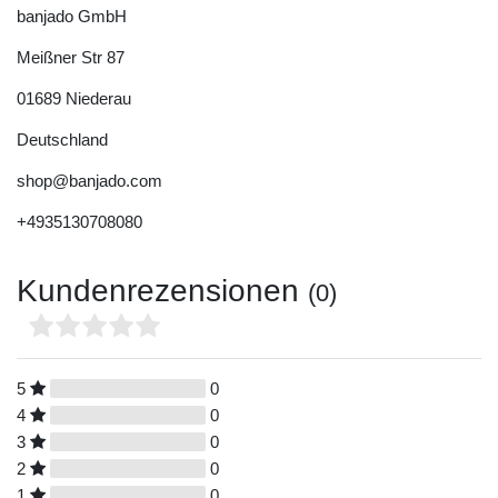
banjado GmbH
Meißner Str
87
01689
Niederau
Deutschland
shop@banjado.com
+4935130708080
Kundenrezensionen
(0)
5
0
4
0
3
0
2
0
1
0