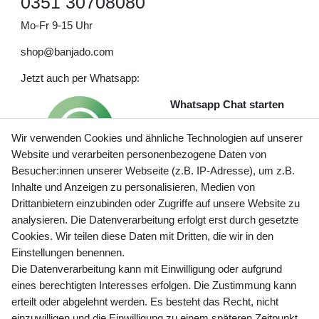
0351 30708080
Mo-Fr 9-15 Uhr
shop@banjado.com
Jetzt auch per Whatsapp:
Whatsapp Chat starten
Wir verwenden Cookies und ähnliche Technologien auf unserer
Website und verarbeiten personenbezogene Daten von
Besucher:innen unserer Webseite (z.B. IP-Adresse), um z.B.
Inhalte und Anzeigen zu personalisieren, Medien von
Preisangaben inkl. gesetzl. MwSt. und zzgl. Service- und
Drittanbietern einzubinden oder Zugriffe auf unsere Website zu
Versandkosten
analysieren. Die Datenverarbeitung erfolgt erst durch gesetzte
Cookies. Wir teilen diese Daten mit Dritten, die wir in den
Einstellungen benennen.
Die Datenverarbeitung kann mit Einwilligung oder aufgrund
Newsletter Anmeldung - Keine Angebote
eines berechtigten Interesses erfolgen. Die Zustimmung kann
mehr verpassen!
erteilt oder abgelehnt werden. Es besteht das Recht, nicht
Newsletter
einzuwilligen und die Einwilligung zu einem späteren Zeitpunkt