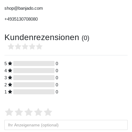
shop@banjado.com
+4935130708080
Kundenrezensionen
(0)
5
0
4
0
3
0
2
0
1
0