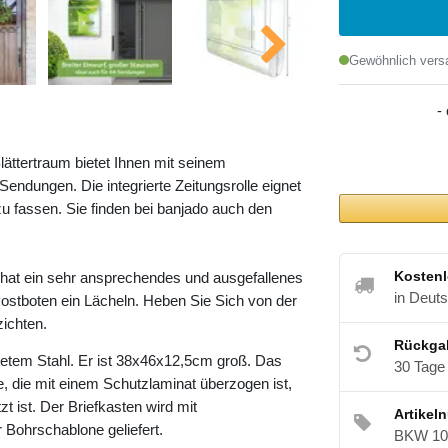
Gewöhnlich versa
-
lättertraum bietet Ihnen mit seinem
ndungen. Die integrierte Zeitungsrolle eignet
u fassen. Sie finden bei banjado auch den
Kostenl
 hat ein sehr ansprechendes und ausgefallenes
in Deut
ostboten ein Lächeln. Heben Sie Sich von der
zichten.
Rückga
etem Stahl. Er ist 38x46x12,5cm groß. Das
30 Tage
e, die mit einem Schutzlaminat überzogen ist,
t ist. Der Briefkasten wird mit
Artikel
 Bohrschablone geliefert.
BKW 10