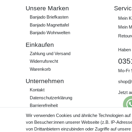
Unsere Marken
Servi
Banjado Briefkasten
Mein K
Banjado Magnettafel
Mein M
Banjado Wohnwelten
Retour
Einkaufen
Haben 
Zahlung und Versand
035
Widerrufs­recht
Warenkorb
Mo-Fr 
Unternehmen
shop@
Kontakt
Jetzt 
Daten­schutz­erklärung
Barrierefreiheit
AGB
Wir verwenden Cookies und ähnliche Technologien auf
Impressum
von Besucher:innen unserer Webseite (z.B. IP-Adresse)
Preisa
von Drittanbietern einzubinden oder Zugriffe auf unsere
zzgl. 