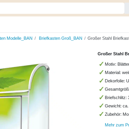
sten Modelle_BAN
Briefkasten Groß_BAN
Großer Stahl Briefkas
Großer Stahl Br
Motiv: Blätt
Material: we
Dekorfolie: 
Gesamtgröß
Briefschlitz
Gewicht: ca.
Zubehör: Mo
Mehr zum P