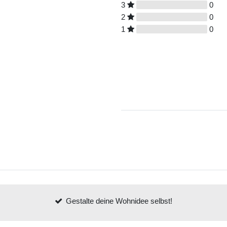
3
0
2
0
1
0
Gestalte deine Wohnidee selbst!