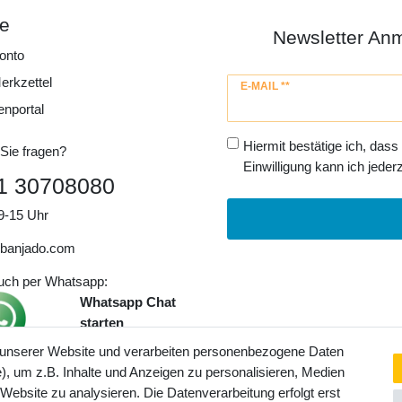
ce
Newsletter An
onto
erkzettel
Newsletter
E-MAIL **
Honig
enportal
Hiermit bestätige ich, dass
Sie fragen?
Einwilligung kann ich jederz
1 30708080
9-15 Uhr
banjado.com
auch per Whatsapp:
Whatsapp Chat
starten
 unserer Website und verarbeiten personenbezogene Daten
, um z.B. Inhalte und Anzeigen zu personalisieren, Medien
ngaben inkl. gesetzl. MwSt. und
 Website zu analysieren. Die Datenverarbeitung erfolgt erst
Service- und Versandkosten