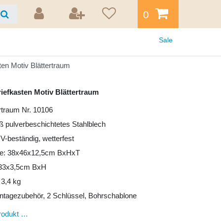
0
Sale
ten Motiv Blättertraum
iefkasten Motiv Blättertraum
ertraum Nr. 10106
iß pulverbeschichtetes Stahlblech
UV-beständig, wetterfest
e: 38x46x12,5cm BxHxT
: 33x3,5cm BxH
 3,4 kg
ntagezubehör, 2 Schlüssel, Bohrschablone
rodukt …