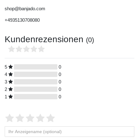
shop@banjado.com
+4935130708080
Kundenrezensionen
(0)
5
0
4
0
3
0
2
0
1
0