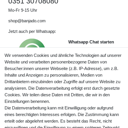
0351 30708080
Mo-Fr 9-15 Uhr
shop@banjado.com
Jetzt auch per Whatsapp:
Whatsapp Chat starten
Wir verwenden Cookies und ähnliche Technologien auf unserer
Website und verarbeiten personenbezogene Daten von
Besucher:innen unserer Webseite (z.B. IP-Adresse), um z.B.
Inhalte und Anzeigen zu personalisieren, Medien von
Preisangaben inkl. gesetzl. MwSt. und zzgl. Service- und
Drittanbietern einzubinden oder Zugriffe auf unsere Website zu
Versandkosten
analysieren. Die Datenverarbeitung erfolgt erst durch gesetzte
Cookies. Wir teilen diese Daten mit Dritten, die wir in den
Einstellungen benennen.
Die Datenverarbeitung kann mit Einwilligung oder aufgrund
Newsletter Anmeldung - Keine Angebote
eines berechtigten Interesses erfolgen. Die Zustimmung kann
mehr verpassen!
erteilt oder abgelehnt werden. Es besteht das Recht, nicht
Newsletter
einzuwilligen und die Einwilligung zu einem späteren Zeitpunkt