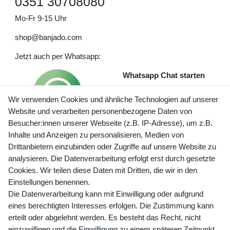
0351 30708080
Mo-Fr 9-15 Uhr
shop@banjado.com
Jetzt auch per Whatsapp:
Whatsapp Chat starten
Wir verwenden Cookies und ähnliche Technologien auf unserer
Website und verarbeiten personenbezogene Daten von
Besucher:innen unserer Webseite (z.B. IP-Adresse), um z.B.
Inhalte und Anzeigen zu personalisieren, Medien von
Preisangaben inkl. gesetzl. MwSt. und zzgl. Service- und
Drittanbietern einzubinden oder Zugriffe auf unsere Website zu
Versandkosten
analysieren. Die Datenverarbeitung erfolgt erst durch gesetzte
Cookies. Wir teilen diese Daten mit Dritten, die wir in den
Einstellungen benennen.
Die Datenverarbeitung kann mit Einwilligung oder aufgrund
Newsletter Anmeldung - Keine Angebote
eines berechtigten Interesses erfolgen. Die Zustimmung kann
mehr verpassen!
erteilt oder abgelehnt werden. Es besteht das Recht, nicht
Newsletter
einzuwilligen und die Einwilligung zu einem späteren Zeitpunkt