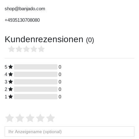
shop@banjado.com
+4935130708080
Kundenrezensionen
(0)
5
0
4
0
3
0
2
0
1
0