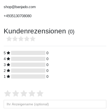
shop@banjado.com
+4935130708080
Kundenrezensionen
(0)
5
0
4
0
3
0
2
0
1
0