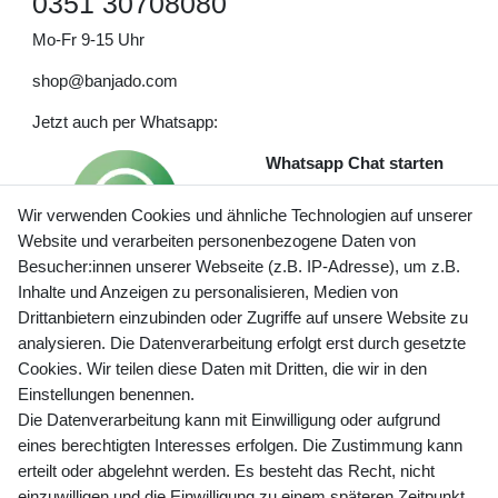
0351 30708080
Mo-Fr 9-15 Uhr
shop@banjado.com
Jetzt auch per Whatsapp:
Whatsapp Chat starten
Wir verwenden Cookies und ähnliche Technologien auf unserer
Website und verarbeiten personenbezogene Daten von
Besucher:innen unserer Webseite (z.B. IP-Adresse), um z.B.
Inhalte und Anzeigen zu personalisieren, Medien von
Preisangaben inkl. gesetzl. MwSt. und zzgl. Service- und
Drittanbietern einzubinden oder Zugriffe auf unsere Website zu
Versandkosten
analysieren. Die Datenverarbeitung erfolgt erst durch gesetzte
Cookies. Wir teilen diese Daten mit Dritten, die wir in den
Einstellungen benennen.
Die Datenverarbeitung kann mit Einwilligung oder aufgrund
Newsletter Anmeldung - Keine Angebote
eines berechtigten Interesses erfolgen. Die Zustimmung kann
mehr verpassen!
erteilt oder abgelehnt werden. Es besteht das Recht, nicht
Newsletter
einzuwilligen und die Einwilligung zu einem späteren Zeitpunkt