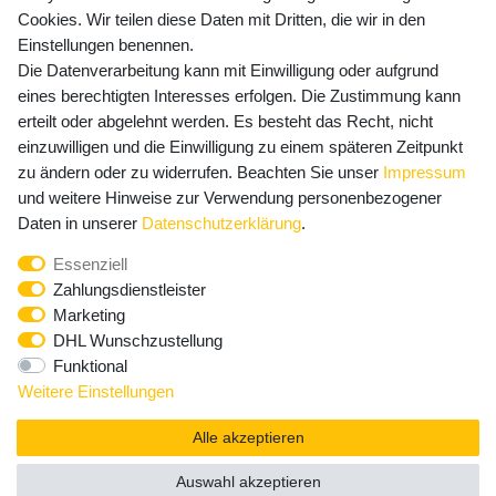
Cookies. Wir teilen diese Daten mit Dritten, die wir in den
Einstellungen benennen.
Die Datenverarbeitung kann mit Einwilligung oder aufgrund
Newsletter Anmeldung - Keine Angebote
eines berechtigten Interesses erfolgen. Die Zustimmung kann
mehr verpassen!
erteilt oder abgelehnt werden. Es besteht das Recht, nicht
einzuwilligen und die Einwilligung zu einem späteren Zeitpunkt
Newsletter
E-MAIL **
zu ändern oder zu widerrufen. Beachten Sie unser
Impressum
Honig
und weitere Hinweise zur Verwendung personenbezogener
Hiermit bestätige ich, dass ich die
Daten­schutz­erklärung
Daten in unserer
Daten­schutz­erklärung
.
gelesen habe. Meine Einwilligung kann ich jederzeit
Essenziell
widerrufen.**
Zahlungsdienstleister
Marketing
Abonnieren
DHL Wunschzustellung
Funktional
** Hierbei handelt es sich um ein Pflichtfeld.
Weitere Einstellungen
Alle akzeptieren
Auswahl akzeptieren