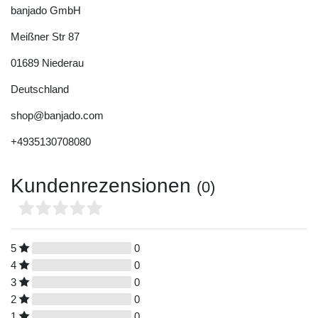
banjado GmbH
Meißner Str
87
01689
Niederau
Deutschland
shop@banjado.com
+4935130708080
Kundenrezensionen
(0)
5
0
4
0
3
0
2
0
1
0