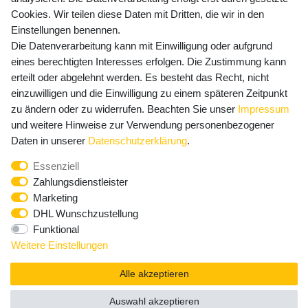
Cookies. Wir teilen diese Daten mit Dritten, die wir in den
Einstellungen benennen.
Die Datenverarbeitung kann mit Einwilligung oder aufgrund
Newsletter Anmeldung - Keine Angebote
eines berechtigten Interesses erfolgen. Die Zustimmung kann
mehr verpassen!
erteilt oder abgelehnt werden. Es besteht das Recht, nicht
Newsletter
einzuwilligen und die Einwilligung zu einem späteren Zeitpunkt
E-MAIL **
Honig
zu ändern oder zu widerrufen. Beachten Sie unser
Impressum
und weitere Hinweise zur Verwendung personenbezogener
Hiermit bestätige ich, dass ich die
Daten­schutz­erklärung
Daten in unserer
Daten­schutz­erklärung
.
gelesen habe. Meine Einwilligung kann ich jederzeit
Essenziell
widerrufen.**
Zahlungsdienstleister
Marketing
Abonnieren
DHL Wunschzustellung
Funktional
** Hierbei handelt es sich um ein Pflichtfeld.
Weitere Einstellungen
Alle akzeptieren
Auswahl akzeptieren