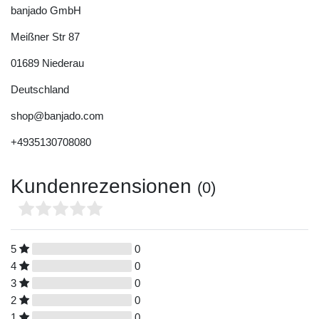
banjado GmbH
Meißner Str
87
01689
Niederau
Deutschland
shop@banjado.com
+4935130708080
Kundenrezensionen
(0)
5
0
4
0
3
0
2
0
1
0