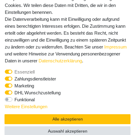
Cookies. Wir teilen diese Daten mit Dritten, die wir in den
Einstellungen benennen.
Die Datenverarbeitung kann mit Einwilligung oder aufgrund
Newsletter Anmeldung - Keine Angebote
eines berechtigten Interesses erfolgen. Die Zustimmung kann
mehr verpassen!
erteilt oder abgelehnt werden. Es besteht das Recht, nicht
einzuwilligen und die Einwilligung zu einem späteren Zeitpunkt
Newsletter
E-MAIL **
zu ändern oder zu widerrufen. Beachten Sie unser
Impressum
Honig
und weitere Hinweise zur Verwendung personenbezogener
Hiermit bestätige ich, dass ich die
Daten­schutz­erklärung
Daten in unserer
Daten­schutz­erklärung
.
gelesen habe. Meine Einwilligung kann ich jederzeit
Essenziell
widerrufen.**
Zahlungsdienstleister
Marketing
Abonnieren
DHL Wunschzustellung
Funktional
** Hierbei handelt es sich um ein Pflichtfeld.
Weitere Einstellungen
Alle akzeptieren
Auswahl akzeptieren