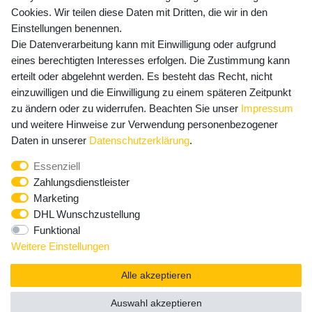
Cookies. Wir teilen diese Daten mit Dritten, die wir in den
Einstellungen benennen.
Die Datenverarbeitung kann mit Einwilligung oder aufgrund
Newsletter Anmeldung - Keine Angebote
eines berechtigten Interesses erfolgen. Die Zustimmung kann
mehr verpassen!
erteilt oder abgelehnt werden. Es besteht das Recht, nicht
einzuwilligen und die Einwilligung zu einem späteren Zeitpunkt
Newsletter
E-MAIL **
zu ändern oder zu widerrufen. Beachten Sie unser
Impressum
Honig
und weitere Hinweise zur Verwendung personenbezogener
Hiermit bestätige ich, dass ich die
Daten­schutz­erklärung
Daten in unserer
Daten­schutz­erklärung
.
gelesen habe. Meine Einwilligung kann ich jederzeit
Essenziell
widerrufen.**
Zahlungsdienstleister
Marketing
Abonnieren
DHL Wunschzustellung
Funktional
** Hierbei handelt es sich um ein Pflichtfeld.
Weitere Einstellungen
Alle akzeptieren
Auswahl akzeptieren