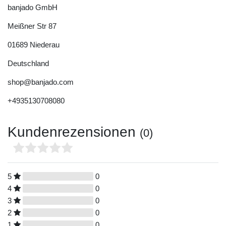
banjado GmbH
Meißner Str
87
01689
Niederau
Deutschland
shop@banjado.com
+4935130708080
Kundenrezensionen
(0)
5
0
4
0
3
0
2
0
1
0