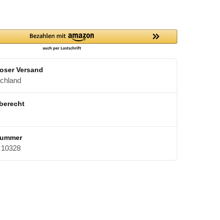
oser Versand
schland
berecht
nummer
10328