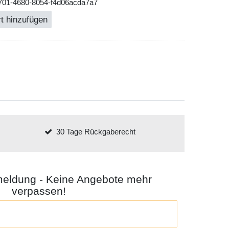
a701-4680-8054-f4d06acda7a7
t hinzufügen
30 Tage Rückgaberecht
meldung - Keine Angebote mehr
verpassen!