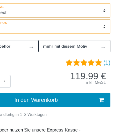
NG
RPUS
→
→
behör
mehr mit diesem Motiv
(1)
119.99
€
inkl. MwSt.
In den Warenkorb
ndfertig in 1–2 Werktagen
 oder nutzen Sie unsere Express Kasse -