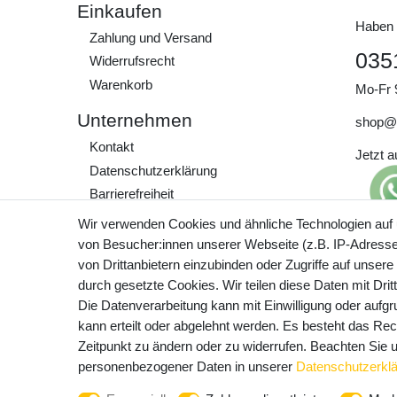
Einkaufen
Haben 
Zahlung und Versand
035
Widerrufs­recht
Warenkorb
Mo-Fr 
Unternehmen
shop@
Kontakt
Jetzt 
Daten­schutz­erklärung
Barrierefreiheit
AGB
Wir verwenden Cookies und ähnliche Technologien auf
Impressum
von Besucher:innen unserer Webseite (z.B. IP-Adresse)
Preisa
von Drittanbietern einzubinden oder Zugriffe auf unsere
zzgl. 
Werde Teil unserer
durch gesetzte Cookies. Wir teilen diese Daten mit Drit
Community
Die Datenverarbeitung kann mit Einwilligung oder aufg
kann erteilt oder abgelehnt werden. Es besteht das Rech
Zeitpunkt zu ändern oder zu widerrufen. Beachten Sie
personenbezogener Daten in unserer
Daten­schutz­erkl