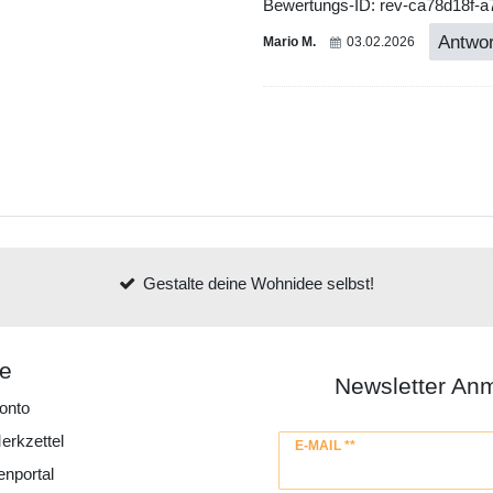
Bewertungs-ID: rev-ca78d18f-
Antwor
Mario M.
03.02.2026
Gestalte deine Wohnidee selbst!
ce
Newsletter An
onto
erkzettel
Newsletter
E-MAIL **
Honig
enportal