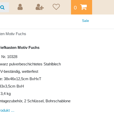
0
Sale
sten Motiv Fuchs
riefkasten Motiv Fuchs
 Nr. 10328
hwarz pulverbeschichtetes Stahlblech
UV-beständig, wetterfest
e: 38x46x12,5cm BxHxT
: 33x3,5cm BxH
 3,4 kg
ntagezubehör, 2 Schlüssel, Bohrschablone
rodukt …