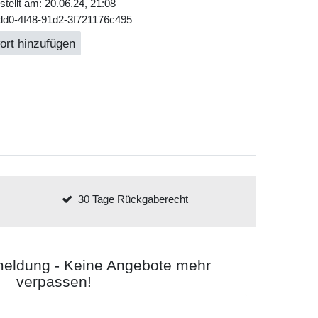
tellt am: 20.06.24, 21:08
dd0-4f48-91d2-3f721176c495
ort hinzufügen
30 Tage Rückgaberecht
meldung - Keine Angebote mehr
verpassen!