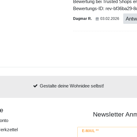
Bewertung bei Trusted Shops ers
Bewertungs-ID: rev-bf36ba29-8
Antw
Dagmar R.
03.02.2026
Gestalte deine Wohnidee selbst!
ce
Newsletter An
onto
erkzettel
Newsletter
E-MAIL **