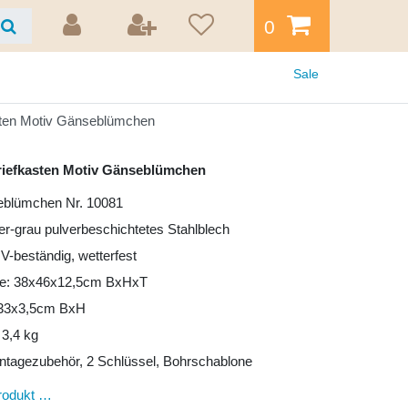
0
Sale
sten Motiv Gänseblümchen
riefkasten Motiv Gänseblümchen
eblümchen Nr. 10081
ber-grau pulverbeschichtetes Stahlblech
UV-beständig, wetterfest
e: 38x46x12,5cm BxHxT
: 33x3,5cm BxH
 3,4 kg
ntagezubehör, 2 Schlüssel, Bohrschablone
rodukt …