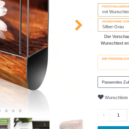
PERSONALISIERU
GRUNDFARBE KO
Der Vorschau-
Wunschtext erse
IHR PERSÖNLIC
Passendes Zu
Wunschliste