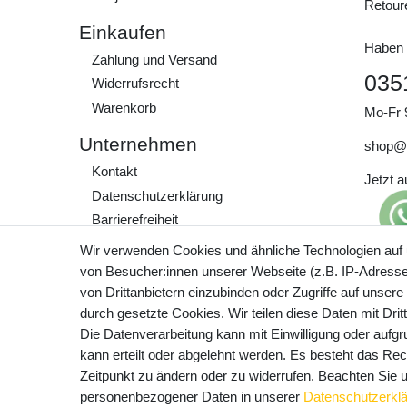
Retour
Einkaufen
Haben 
Zahlung und Versand
035
Widerrufs­recht
Warenkorb
Mo-Fr 
Unternehmen
shop@
Kontakt
Jetzt 
Daten­schutz­erklärung
Barrierefreiheit
AGB
Wir verwenden Cookies und ähnliche Technologien auf
Impressum
von Besucher:innen unserer Webseite (z.B. IP-Adresse)
Preisa
von Drittanbietern einzubinden oder Zugriffe auf unsere
zzgl. 
Werde Teil unserer
durch gesetzte Cookies. Wir teilen diese Daten mit Drit
Community
Die Datenverarbeitung kann mit Einwilligung oder aufg
kann erteilt oder abgelehnt werden. Es besteht das Rech
Zeitpunkt zu ändern oder zu widerrufen. Beachten Sie
personenbezogener Daten in unserer
Daten­schutz­erkl