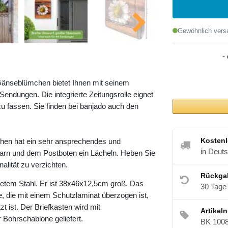
Gewöhnlich versa
-
Gänseblümchen bietet Ihnen mit seinem
ndungen. Die integrierte Zeitungsrolle eignet
u fassen. Sie finden bei banjado auch den
Kostenl
hen hat ein sehr ansprechendes und
in Deut
barn und dem Postboten ein Lächeln. Heben Sie
alität zu verzichten.
Rückga
etem Stahl. Er ist 38x46x12,5cm groß. Das
30 Tage
e, die mit einem Schutzlaminat überzogen ist,
t ist. Der Briefkasten wird mit
Artikel
 Bohrschablone geliefert.
BK 100