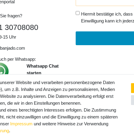
Honig
enportal
Hiermit bestätige ich, dass
Sie fragen?
Einwilligung kann ich jederz
1 30708080
9-15 Uhr
banjado.com
auch per Whatsapp:
Whatsapp Chat
starten
 unserer Website und verarbeiten personenbezogene Daten
, um z.B. Inhalte und Anzeigen zu personalisieren, Medien
ngaben inkl. gesetzl. MwSt. und
 Website zu analysieren. Die Datenverarbeitung erfolgt erst
Service- und Versandkosten
ten, die wir in den Einstellungen benennen.
rund eines berechtigten Interesses erfolgen. Die Zustimmung
t, nicht einzuwilligen und die Einwilligung zu einem späteren
 unser
Impressum
und weitere Hinweise zur Verwendung
ärung
.