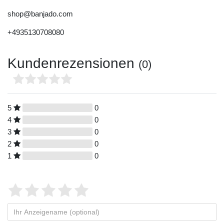
shop@banjado.com
+4935130708080
Kundenrezensionen
(0)
5
0
4
0
3
0
2
0
1
0