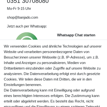
0351 30708080
Mo-Fr 9-15 Uhr
shop@banjado.com
Jetzt auch per Whatsapp:
Whatsapp Chat starten
Wir verwenden Cookies und ähnliche Technologien auf unserer
Website und verarbeiten personenbezogene Daten von
Besucher:innen unserer Webseite (z.B. IP-Adresse), um z.B.
Inhalte und Anzeigen zu personalisieren, Medien von
Preisangaben inkl. gesetzl. MwSt. und zzgl. Service- und
Drittanbietern einzubinden oder Zugriffe auf unsere Website zu
Versandkosten
analysieren. Die Datenverarbeitung erfolgt erst durch gesetzte
Cookies. Wir teilen diese Daten mit Dritten, die wir in den
Einstellungen benennen.
Die Datenverarbeitung kann mit Einwilligung oder aufgrund
Newsletter Anmeldung - Keine Angebote
eines berechtigten Interesses erfolgen. Die Zustimmung kann
mehr verpassen!
erteilt oder abgelehnt werden. Es besteht das Recht, nicht
Newsletter
einzuwilligen und die Einwilligung zu einem späteren Zeitpunkt