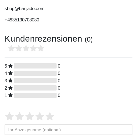
shop@banjado.com
+4935130708080
Kundenrezensionen
(0)
5
0
4
0
3
0
2
0
1
0