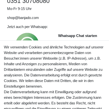
0351 30708080
Mo-Fr 9-15 Uhr
shop@banjado.com
Jetzt auch per Whatsapp:
Whatsapp Chat starten
Wir verwenden Cookies und ähnliche Technologien auf unserer
Website und verarbeiten personenbezogene Daten von
Besucher:innen unserer Webseite (z.B. IP-Adresse), um z.B.
Inhalte und Anzeigen zu personalisieren, Medien von
Preisangaben inkl. gesetzl. MwSt. und zzgl. Service- und
Drittanbietern einzubinden oder Zugriffe auf unsere Website zu
Versandkosten
analysieren. Die Datenverarbeitung erfolgt erst durch gesetzte
Cookies. Wir teilen diese Daten mit Dritten, die wir in den
Einstellungen benennen.
Die Datenverarbeitung kann mit Einwilligung oder aufgrund
Newsletter Anmeldung - Keine Angebote
eines berechtigten Interesses erfolgen. Die Zustimmung kann
mehr verpassen!
erteilt oder abgelehnt werden. Es besteht das Recht, nicht
Newsletter
einzuwilligen und die Einwilligung zu einem späteren Zeitpunkt