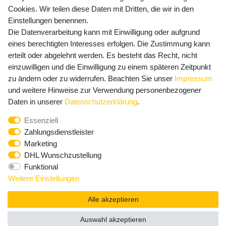
Cookies. Wir teilen diese Daten mit Dritten, die wir in den
Einstellungen benennen.
Die Datenverarbeitung kann mit Einwilligung oder aufgrund
Newsletter Anmeldung - Keine Angebote
eines berechtigten Interesses erfolgen. Die Zustimmung kann
mehr verpassen!
erteilt oder abgelehnt werden. Es besteht das Recht, nicht
einzuwilligen und die Einwilligung zu einem späteren Zeitpunkt
Newsletter
E-MAIL **
zu ändern oder zu widerrufen. Beachten Sie unser
Impressum
Honig
und weitere Hinweise zur Verwendung personenbezogener
Hiermit bestätige ich, dass ich die
Daten­schutz­erklärung
Daten in unserer
Daten­schutz­erklärung
.
gelesen habe. Meine Einwilligung kann ich jederzeit
Essenziell
widerrufen.**
Zahlungsdienstleister
Marketing
Abonnieren
DHL Wunschzustellung
Funktional
** Hierbei handelt es sich um ein Pflichtfeld.
Weitere Einstellungen
Alle akzeptieren
Auswahl akzeptieren