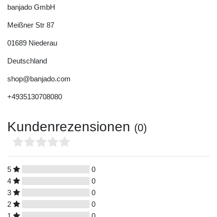
banjado GmbH
Meißner Str
87
01689
Niederau
Deutschland
shop@banjado.com
+4935130708080
Kundenrezensionen
(0)
5
0
4
0
3
0
2
0
1
0