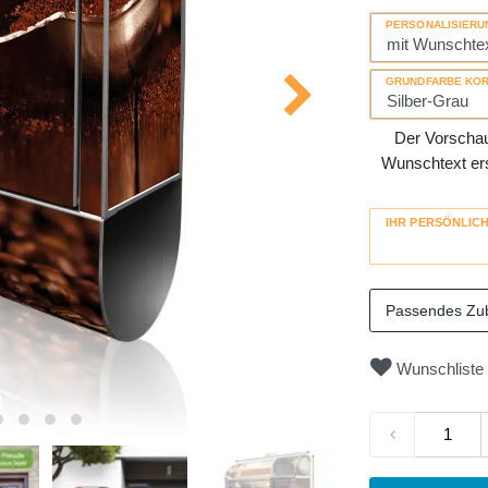
PERSONALISIERU
GRUNDFARBE KO
Der Vorschau-
Wunschtext erse
IHR PERSÖNLIC
Passendes Zu
Wunschliste