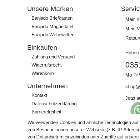
Unsere Marken
Servi
Banjado Briefkasten
Mein K
Banjado Magnettafel
Mein M
Banjado Wohnwelten
Retour
Einkaufen
Haben 
Zahlung und Versand
035
Widerrufs­recht
Warenkorb
Mo-Fr 
Unternehmen
shop@
Kontakt
Jetzt 
Daten­schutz­erklärung
Barrierefreiheit
AGB
Wir verwenden Cookies und ähnliche Technologien auf
Impressum
von Besucher:innen unserer Webseite (z.B. IP-Adresse)
Preisa
von Drittanbietern einzubinden oder Zugriffe auf unsere
zzgl. 