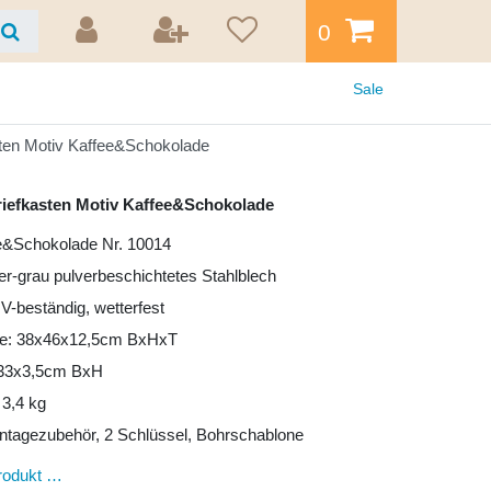
0
Sale
sten Motiv Kaffee&Schokolade
riefkasten Motiv Kaffee&Schokolade
ee&Schokolade Nr. 10014
ber-grau pulverbeschichtetes Stahlblech
UV-beständig, wetterfest
e: 38x46x12,5cm BxHxT
: 33x3,5cm BxH
 3,4 kg
ntagezubehör, 2 Schlüssel, Bohrschablone
rodukt …