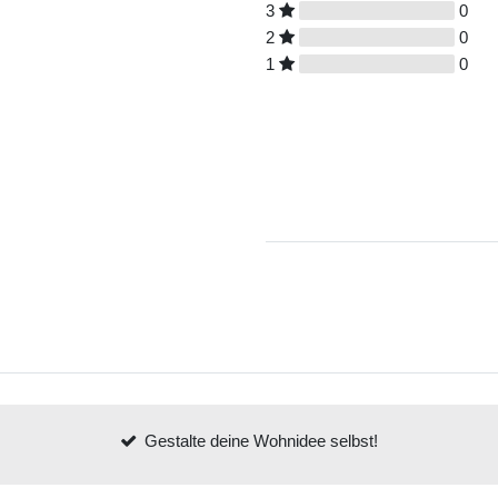
3
0
2
0
1
0
Gestalte deine Wohnidee selbst!