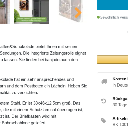
Gewöhnlich versa
-
Kaffee&Schokolade bietet Ihnen mit seinem
ndungen. Die integrierte Zeitungsrolle eignet
u fassen. Sie finden bei banjado auch den
Kostenl
kolade hat ein sehr ansprechendes und
in Deut
barn und dem Postboten ein Lächeln. Heben Sie
alität zu verzichten.
Rückga
etem Stahl. Er ist 38x46x12,5cm groß. Das
30 Tage
e, die mit einem Schutzlaminat überzogen ist,
t ist. Der Briefkasten wird mit
Artikel
 Bohrschablone geliefert.
BK 100