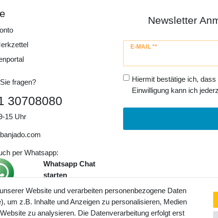
ce
Newsletter An
onto
erkzettel
Newsletter
E-MAIL **
Honig
enportal
Hiermit bestätige ich, dass
Sie fragen?
Einwilligung kann ich jederz
1 30708080
9-15 Uhr
banjado.com
auch per Whatsapp:
Whatsapp Chat
starten
 unserer Website und verarbeiten personenbezogene Daten
, um z.B. Inhalte und Anzeigen zu personalisieren, Medien
ngaben inkl. gesetzl. MwSt. und
 Website zu analysieren. Die Datenverarbeitung erfolgt erst
Service- und Versandkosten