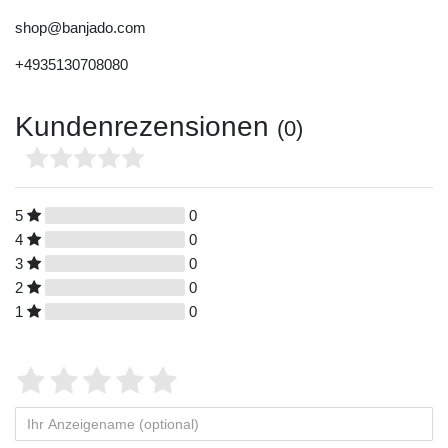
shop@banjado.com
+4935130708080
Kundenrezensionen
(0)
5
0
4
0
3
0
2
0
1
0