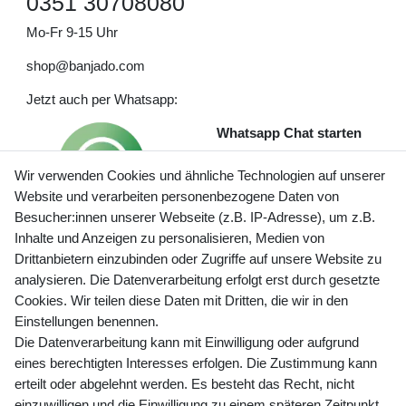
0351 30708080
Mo-Fr 9-15 Uhr
shop@banjado.com
Jetzt auch per Whatsapp:
Whatsapp Chat starten
Wir verwenden Cookies und ähnliche Technologien auf unserer
Website und verarbeiten personenbezogene Daten von
Besucher:innen unserer Webseite (z.B. IP-Adresse), um z.B.
Inhalte und Anzeigen zu personalisieren, Medien von
Preisangaben inkl. gesetzl. MwSt. und zzgl. Service- und
Drittanbietern einzubinden oder Zugriffe auf unsere Website zu
Versandkosten
analysieren. Die Datenverarbeitung erfolgt erst durch gesetzte
Cookies. Wir teilen diese Daten mit Dritten, die wir in den
Einstellungen benennen.
Die Datenverarbeitung kann mit Einwilligung oder aufgrund
Newsletter Anmeldung - Keine Angebote
eines berechtigten Interesses erfolgen. Die Zustimmung kann
mehr verpassen!
erteilt oder abgelehnt werden. Es besteht das Recht, nicht
Newsletter
einzuwilligen und die Einwilligung zu einem späteren Zeitpunkt