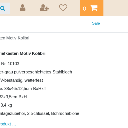
0
Sale
en Motiv Kolibri
iefkasten Motiv Kolibri
i Nr. 10103
ber-grau pulverbeschichtetes Stahlblech
UV-beständig, wetterfest
e: 38x46x12,5cm BxHxT
: 33x3,5cm BxH
 3,4 kg
ntagezubehör, 2 Schlüssel, Bohrschablone
rodukt …