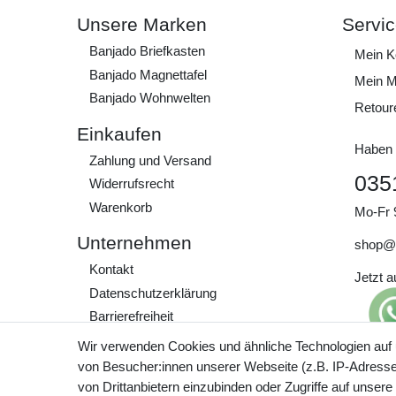
Unsere Marken
Servi
Banjado Briefkasten
Mein K
Banjado Magnettafel
Mein M
Banjado Wohnwelten
Retour
Einkaufen
Haben 
Zahlung und Versand
035
Widerrufs­recht
Warenkorb
Mo-Fr 
Unternehmen
shop@
Kontakt
Jetzt 
Daten­schutz­erklärung
Barrierefreiheit
AGB
Wir verwenden Cookies und ähnliche Technologien auf
Impressum
von Besucher:innen unserer Webseite (z.B. IP-Adresse)
Preisa
von Drittanbietern einzubinden oder Zugriffe auf unsere
zzgl. 