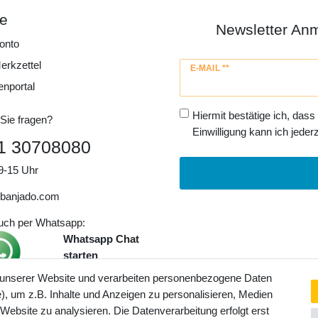
ce
Newsletter An
onto
erkzettel
Newsletter
E-MAIL **
Honig
enportal
Hiermit bestätige ich, dass
Sie fragen?
Einwilligung kann ich jederz
1 30708080
9-15 Uhr
banjado.com
auch per Whatsapp:
Whatsapp Chat
starten
 unserer Website und verarbeiten personenbezogene Daten
, um z.B. Inhalte und Anzeigen zu personalisieren, Medien
ngaben inkl. gesetzl. MwSt. und
 Website zu analysieren. Die Datenverarbeitung erfolgt erst
Service- und Versandkosten