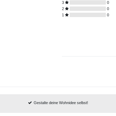
3
0
2
0
1
0
Gestalte deine Wohnidee selbst!