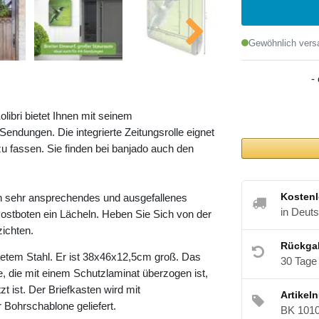
Gewöhnlich versa
-
libri bietet Ihnen mit seinem
ndungen. Die integrierte Zeitungsrolle eignet
u fassen. Sie finden bei banjado auch den
Kostenl
in sehr ansprechendes und ausgefallenes
in Deut
ostboten ein Lächeln. Heben Sie Sich von der
zichten.
Rückga
etem Stahl. Er ist 38x46x12,5cm groß. Das
30 Tage
e, die mit einem Schutzlaminat überzogen ist,
t ist. Der Briefkasten wird mit
Artikel
 Bohrschablone geliefert.
BK 101