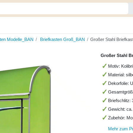
sten Modelle_BAN
Briefkasten Groß_BAN
Großer Stahl Briefkast
Großer Stahl Br
Motiv: Kolibr
Material: sil
Dekorfolie: 
Gesamtgröß
Briefschlitz
Gewicht: ca.
Zubehör: Mo
Mehr zum P