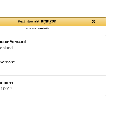
oser Versand
schland
berecht
nummer
10017