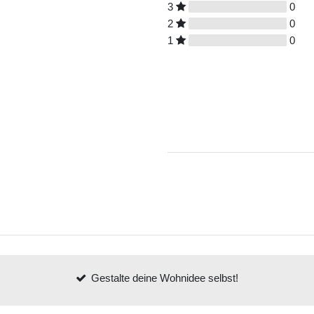
3
0
2
0
1
0
Gestalte deine Wohnidee selbst!