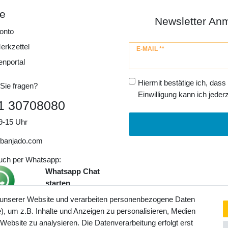
ce
Newsletter An
onto
erkzettel
Newsletter
E-MAIL **
Honig
enportal
Hiermit bestätige ich, dass
Sie fragen?
Einwilligung kann ich jederz
1 30708080
9-15 Uhr
banjado.com
auch per Whatsapp:
Whatsapp Chat
starten
 unserer Website und verarbeiten personenbezogene Daten
, um z.B. Inhalte und Anzeigen zu personalisieren, Medien
ngaben inkl. gesetzl. MwSt. und
 Website zu analysieren. Die Datenverarbeitung erfolgt erst
Service- und Versandkosten