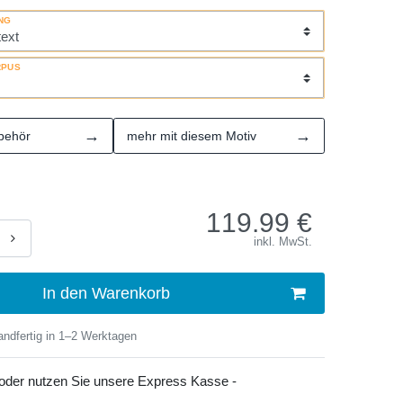
NG
RPUS
→
→
behör
mehr mit diesem Motiv
119.99
€
inkl. MwSt.
In den Warenkorb
ndfertig in 1–2 Werktagen
 oder nutzen Sie unsere Express Kasse -