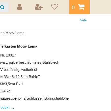
0
Sale
sten Motiv Lama
riefkasten Motiv Lama
 Nr. 10017
hwarz pulverbeschichtetes Stahlblech
UV-beständig, wetterfest
e: 38x46x12,5cm BxHxT
: 33x3,5cm BxH
 3,4 kg
ntagezubehör, 2 Schlüssel, Bohrschablone
rodukt …