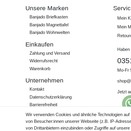
Unsere Marken
Servi
Banjado Briefkasten
Mein K
Banjado Magnettafel
Mein M
Banjado Wohnwelten
Retour
Einkaufen
Haben 
Zahlung und Versand
035
Widerrufs­recht
Warenkorb
Mo-Fr 
Unternehmen
shop@
Kontakt
Jetzt 
Daten­schutz­erklärung
Barrierefreiheit
AGB
Wir verwenden Cookies und ähnliche Technologien auf
Impressum
von Besucher:innen unserer Webseite (z.B. IP-Adresse)
Preisa
von Drittanbietern einzubinden oder Zugriffe auf unsere
zzgl. 