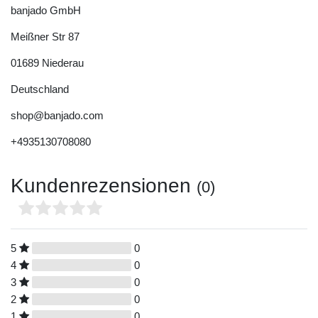
banjado GmbH
Meißner Str
87
01689
Niederau
Deutschland
shop@banjado.com
+4935130708080
Kundenrezensionen
(0)
5
0
4
0
3
0
2
0
1
0