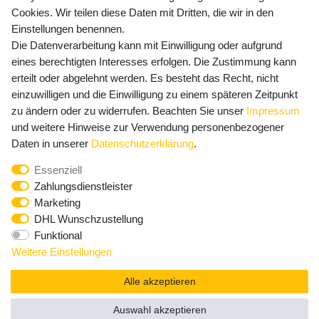
Cookies. Wir teilen diese Daten mit Dritten, die wir in den
Einstellungen benennen.
Die Datenverarbeitung kann mit Einwilligung oder aufgrund
Newsletter Anmeldung - Keine Angebote
eines berechtigten Interesses erfolgen. Die Zustimmung kann
mehr verpassen!
erteilt oder abgelehnt werden. Es besteht das Recht, nicht
einzuwilligen und die Einwilligung zu einem späteren Zeitpunkt
Newsletter
E-MAIL **
zu ändern oder zu widerrufen. Beachten Sie unser
Impressum
Honig
und weitere Hinweise zur Verwendung personenbezogener
Hiermit bestätige ich, dass ich die
Daten­schutz­erklärung
Daten in unserer
Daten­schutz­erklärung
.
gelesen habe. Meine Einwilligung kann ich jederzeit
Essenziell
widerrufen.**
Zahlungsdienstleister
Marketing
Abonnieren
DHL Wunschzustellung
Funktional
** Hierbei handelt es sich um ein Pflichtfeld.
Weitere Einstellungen
Alle akzeptieren
Auswahl akzeptieren