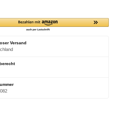
oser Versand
schland
berecht
nummer
082