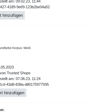
tellt am: 09.02.23, 11:44
a427-4189-9e69-123b2be04a52
t hinzufügen
undfarbe Korpus: Weiß
.05.2023
 von Trusted Shops
tellt am: 07.06.23, 11:24
b2cd-43d8-838a-d80175977595
rt hinzufügen
er.