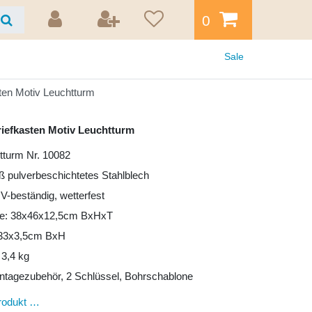
0
Sale
ten Motiv Leuchtturm
riefkasten Motiv Leuchtturm
tturm Nr. 10082
iß pulverbeschichtetes Stahlblech
UV-beständig, wetterfest
e: 38x46x12,5cm BxHxT
: 33x3,5cm BxH
 3,4 kg
ntagezubehör, 2 Schlüssel, Bohrschablone
rodukt …