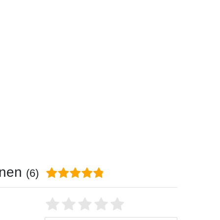
onen
(6)