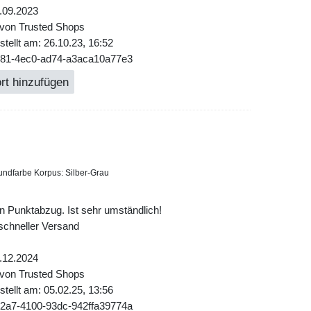
.09.2023
 von Trusted Shops
tellt am: 26.10.23, 16:52
d381-4ec0-ad74-a3aca10a77e3
rt hinzufügen
undfarbe Korpus: Silber-Grau
n Punktabzug. Ist sehr umständlich!
 schneller Versand
.12.2024
 von Trusted Shops
tellt am: 05.02.25, 13:56
42a7-4100-93dc-942ffa39774a