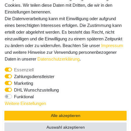
Cookies. Wir teilen diese Daten mit Dritten, die wir in den
Einstellungen benennen.
Die Datenverarbeitung kann mit Einwilligung oder aufgrund
Newsletter Anmeldung - Keine Angebote
eines berechtigten Interesses erfolgen. Die Zustimmung kann
mehr verpassen!
erteilt oder abgelehnt werden. Es besteht das Recht, nicht
einzuwilligen und die Einwilligung zu einem späteren Zeitpunkt
Newsletter
E-MAIL **
zu ändern oder zu widerrufen. Beachten Sie unser
Impressum
Honig
und weitere Hinweise zur Verwendung personenbezogener
Hiermit bestätige ich, dass ich die
Daten­schutz­erklärung
Daten in unserer
Daten­schutz­erklärung
.
gelesen habe. Meine Einwilligung kann ich jederzeit
Essenziell
widerrufen.**
Zahlungsdienstleister
Marketing
Abonnieren
DHL Wunschzustellung
Funktional
** Hierbei handelt es sich um ein Pflichtfeld.
Weitere Einstellungen
Alle akzeptieren
Auswahl akzeptieren