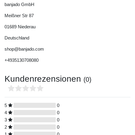
banjado GmbH
Meißner Str
87
01689
Niederau
Deutschland
shop@banjado.com
+4935130708080
Kundenrezensionen
(0)
5
0
4
0
3
0
2
0
1
0