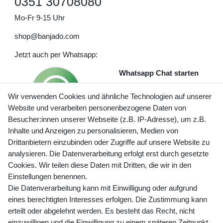
0351 30708080
Mo-Fr 9-15 Uhr
shop@banjado.com
Jetzt auch per Whatsapp:
Whatsapp Chat starten
Wir verwenden Cookies und ähnliche Technologien auf unserer
Website und verarbeiten personenbezogene Daten von
Besucher:innen unserer Webseite (z.B. IP-Adresse), um z.B.
Inhalte und Anzeigen zu personalisieren, Medien von
Preisangaben inkl. gesetzl. MwSt. und zzgl. Service- und
Drittanbietern einzubinden oder Zugriffe auf unsere Website zu
Versandkosten
analysieren. Die Datenverarbeitung erfolgt erst durch gesetzte
Cookies. Wir teilen diese Daten mit Dritten, die wir in den
Einstellungen benennen.
Die Datenverarbeitung kann mit Einwilligung oder aufgrund
Newsletter Anmeldung - Keine Angebote
eines berechtigten Interesses erfolgen. Die Zustimmung kann
mehr verpassen!
erteilt oder abgelehnt werden. Es besteht das Recht, nicht
Newsletter
einzuwilligen und die Einwilligung zu einem späteren Zeitpunkt