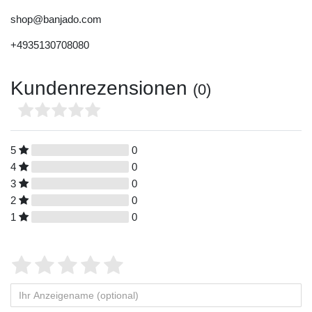
shop@banjado.com
+4935130708080
Kundenrezensionen
(0)
5
0
4
0
3
0
2
0
1
0