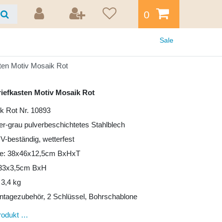
0
Sale
ten Motiv Mosaik Rot
riefkasten Motiv Mosaik Rot
k Rot Nr. 10893
ber-grau pulverbeschichtetes Stahlblech
UV-beständig, wetterfest
e: 38x46x12,5cm BxHxT
: 33x3,5cm BxH
 3,4 kg
ntagezubehör, 2 Schlüssel, Bohrschablone
rodukt …