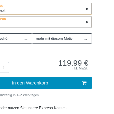
NG
RPUS
→
→
behör
mehr mit diesem Motiv
119.99
€
inkl. MwSt.
In den Warenkorb
ndfertig in 1–2 Werktagen
 oder nutzen Sie unsere Express Kasse -