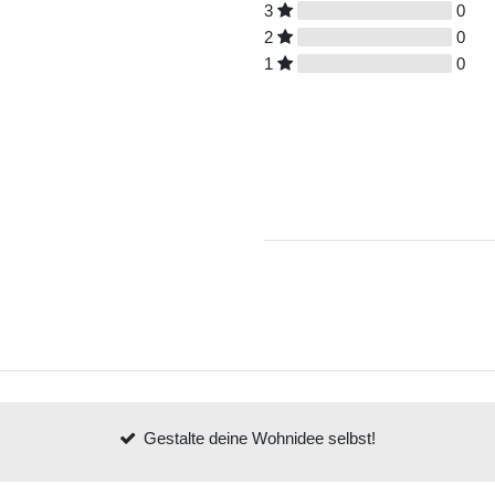
3
0
2
0
1
0
Gestalte deine Wohnidee selbst!