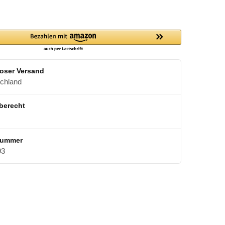
oser Versand
schland
berecht
nummer
93