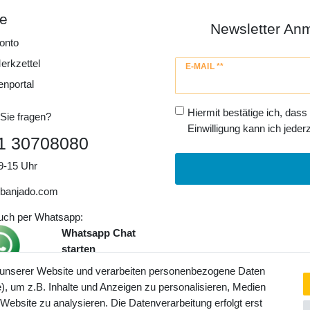
ce
Newsletter An
onto
erkzettel
Newsletter
E-MAIL **
Honig
enportal
Hiermit bestätige ich, dass
Sie fragen?
Einwilligung kann ich jederz
1 30708080
9-15 Uhr
banjado.com
auch per Whatsapp:
Whatsapp Chat
starten
 unserer Website und verarbeiten personenbezogene Daten
, um z.B. Inhalte und Anzeigen zu personalisieren, Medien
ngaben inkl. gesetzl. MwSt. und
 Website zu analysieren. Die Datenverarbeitung erfolgt erst
Service- und Versandkosten