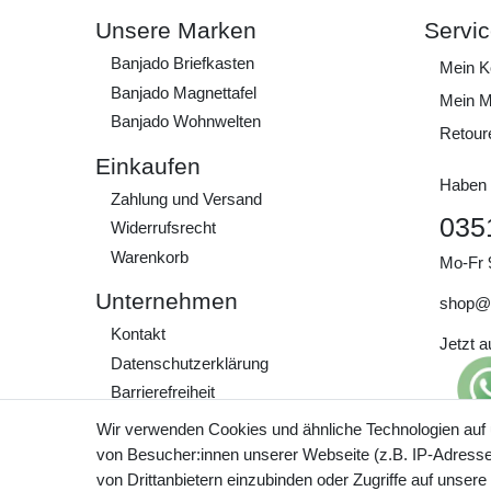
Unsere Marken
Servi
Banjado Briefkasten
Mein K
Banjado Magnettafel
Mein M
Banjado Wohnwelten
Retour
Einkaufen
Haben 
Zahlung und Versand
035
Widerrufs­recht
Warenkorb
Mo-Fr 
Unternehmen
shop@
Kontakt
Jetzt 
Daten­schutz­erklärung
Barrierefreiheit
AGB
Wir verwenden Cookies und ähnliche Technologien auf
Impressum
von Besucher:innen unserer Webseite (z.B. IP-Adresse)
Preisa
von Drittanbietern einzubinden oder Zugriffe auf unsere
zzgl. 