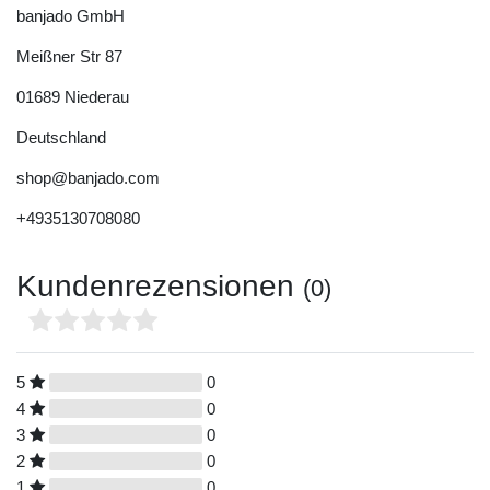
banjado GmbH
Meißner Str
87
01689
Niederau
Deutschland
shop@banjado.com
+4935130708080
Kundenrezensionen
(0)
5
0
4
0
3
0
2
0
1
0