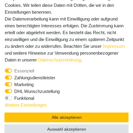
Cookies. Wir teilen diese Daten mit Dritten, die wir in den
Einstellungen benennen.
Die Datenverarbeitung kann mit Einwilligung oder aufgrund
Newsletter Anmeldung - Keine Angebote
eines berechtigten Interesses erfolgen. Die Zustimmung kann
mehr verpassen!
erteilt oder abgelehnt werden. Es besteht das Recht, nicht
einzuwilligen und die Einwilligung zu einem späteren Zeitpunkt
Newsletter
E-MAIL **
zu ändern oder zu widerrufen. Beachten Sie unser
Impressum
Honig
und weitere Hinweise zur Verwendung personenbezogener
Hiermit bestätige ich, dass ich die
Daten­schutz­erklärung
Daten in unserer
Daten­schutz­erklärung
.
gelesen habe. Meine Einwilligung kann ich jederzeit
Essenziell
widerrufen.**
Zahlungsdienstleister
Marketing
Abonnieren
DHL Wunschzustellung
Funktional
** Hierbei handelt es sich um ein Pflichtfeld.
Weitere Einstellungen
Alle akzeptieren
Auswahl akzeptieren