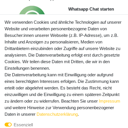
Whatsapp Chat starten
Wir verwenden Cookies und ähnliche Technologien auf unserer
Website und verarbeiten personenbezogene Daten von
Besucher:innen unserer Webseite (z.B. IP-Adresse), um z.B.
Inhalte und Anzeigen zu personalisieren, Medien von
Preisangaben inkl. gesetzl. MwSt. und zzgl. Service- und
Drittanbietern einzubinden oder Zugriffe auf unsere Website zu
Versandkosten
analysieren. Die Datenverarbeitung erfolgt erst durch gesetzte
Cookies. Wir teilen diese Daten mit Dritten, die wir in den
Einstellungen benennen.
Die Datenverarbeitung kann mit Einwilligung oder aufgrund
Newsletter Anmeldung - Keine Angebote
eines berechtigten Interesses erfolgen. Die Zustimmung kann
mehr verpassen!
erteilt oder abgelehnt werden. Es besteht das Recht, nicht
einzuwilligen und die Einwilligung zu einem späteren Zeitpunkt
Newsletter
E-MAIL **
zu ändern oder zu widerrufen. Beachten Sie unser
Impressum
Honig
und weitere Hinweise zur Verwendung personenbezogener
Hiermit bestätige ich, dass ich die
Daten­schutz­erklärung
Daten in unserer
Daten­schutz­erklärung
.
gelesen habe. Meine Einwilligung kann ich jederzeit
Essenziell
widerrufen.**