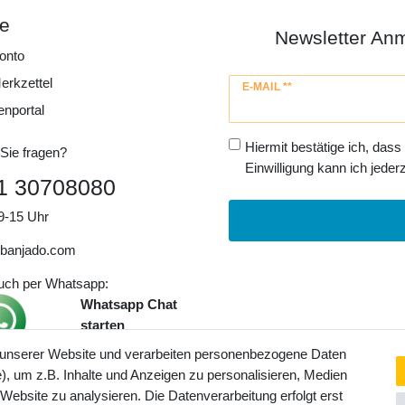
ce
Newsletter An
onto
erkzettel
Newsletter
E-MAIL **
Honig
enportal
Hiermit bestätige ich, dass
Sie fragen?
Einwilligung kann ich jederz
1 30708080
9-15 Uhr
banjado.com
auch per Whatsapp:
Whatsapp Chat
starten
 unserer Website und verarbeiten personenbezogene Daten
, um z.B. Inhalte und Anzeigen zu personalisieren, Medien
ngaben inkl. gesetzl. MwSt. und
 Website zu analysieren. Die Datenverarbeitung erfolgt erst
Service- und Versandkosten