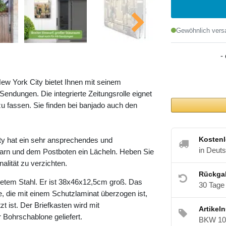
Gewöhnlich versa
-
ew York City bietet Ihnen mit seinem
ndungen. Die integrierte Zeitungsrolle eignet
u fassen. Sie finden bei banjado auch den
Kostenl
ty hat ein sehr ansprechendes und
in Deut
barn und dem Postboten ein Lächeln. Heben Sie
alität zu verzichten.
Rückga
etem Stahl. Er ist 38x46x12,5cm groß. Das
30 Tage
e, die mit einem Schutzlaminat überzogen ist,
t ist. Der Briefkasten wird mit
Artikel
 Bohrschablone geliefert.
BKW 10