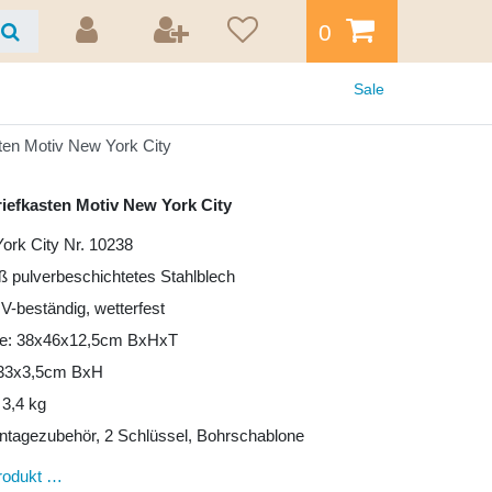
0
Sale
ten Motiv New York City
riefkasten Motiv New York City
ork City Nr. 10238
iß pulverbeschichtetes Stahlblech
UV-beständig, wetterfest
e: 38x46x12,5cm BxHxT
: 33x3,5cm BxH
 3,4 kg
ntagezubehör, 2 Schlüssel, Bohrschablone
rodukt …