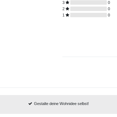
3
0
2
0
1
0
Gestalte deine Wohnidee selbst!