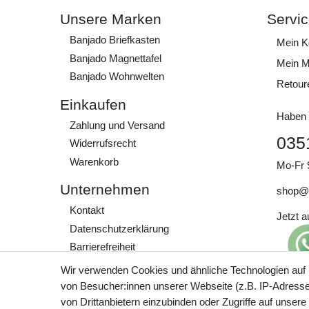
Unsere Marken
Servi
Banjado Briefkasten
Mein K
Banjado Magnettafel
Mein M
Banjado Wohnwelten
Retour
Einkaufen
Haben 
Zahlung und Versand
035
Widerrufs­recht
Warenkorb
Mo-Fr 
Unternehmen
shop@
Kontakt
Jetzt 
Daten­schutz­erklärung
Barrierefreiheit
AGB
Wir verwenden Cookies und ähnliche Technologien auf
Impressum
von Besucher:innen unserer Webseite (z.B. IP-Adresse)
Preisa
von Drittanbietern einzubinden oder Zugriffe auf unsere
zzgl. 