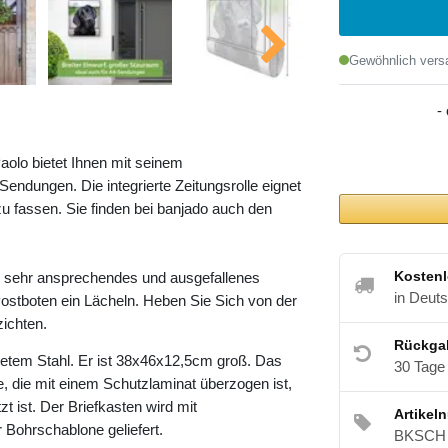
Gewöhnlich versa
-
aolo bietet Ihnen mit seinem
ndungen. Die integrierte Zeitungsrolle eignet
u fassen. Sie finden bei banjado auch den
Kostenl
n sehr ansprechendes und ausgefallenes
in Deut
ostboten ein Lächeln. Heben Sie Sich von der
zichten.
Rückga
etem Stahl. Er ist 38x46x12,5cm groß. Das
30 Tage
e, die mit einem Schutzlaminat überzogen ist,
t ist. Der Briefkasten wird mit
Artikel
 Bohrschablone geliefert.
BKSCH 