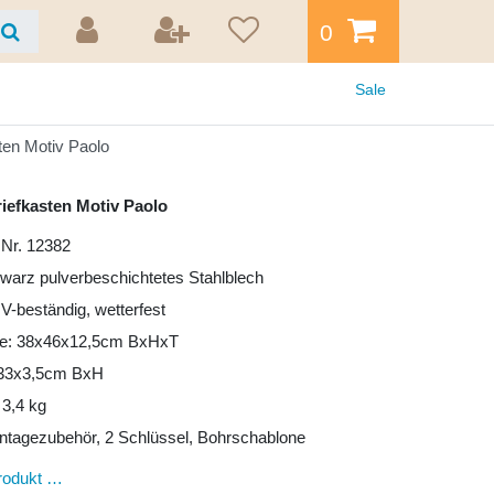
0
Sale
ten Motiv Paolo
iefkasten Motiv Paolo
 Nr. 12382
hwarz pulverbeschichtetes Stahlblech
UV-beständig, wetterfest
e: 38x46x12,5cm BxHxT
: 33x3,5cm BxH
 3,4 kg
ntagezubehör, 2 Schlüssel, Bohrschablone
rodukt …