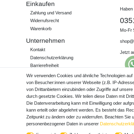
Einkaufen
Haben 
Zahlung und Versand
035
Widerrufs­recht
Warenkorb
Mo-Fr 
Unternehmen
shop@
Kontakt
Jetzt 
Daten­schutz­erklärung
Barrierefreiheit
AGB
Wir verwenden Cookies und ähnliche Technologien auf
Impressum
von Besucher:innen unserer Webseite (z.B. IP-Adresse)
Preisa
von Drittanbietern einzubinden oder Zugriffe auf unsere
zzgl. 
Werde Teil unserer
durch gesetzte Cookies. Wir teilen diese Daten mit Drit
Community
Die Datenverarbeitung kann mit Einwilligung oder aufg
kann erteilt oder abgelehnt werden. Es besteht das Rech
Zeitpunkt zu ändern oder zu widerrufen. Beachten Sie
personenbezogener Daten in unserer
Daten­schutz­erkl