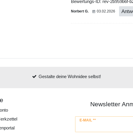
Bewertungs-ID: rev-2b959b6f-
Antw
Norbert G.
03.02.2026
Gestalte deine Wohnidee selbst!
ce
Newsletter An
onto
erkzettel
Newsletter
E-MAIL **
Honig
enportal