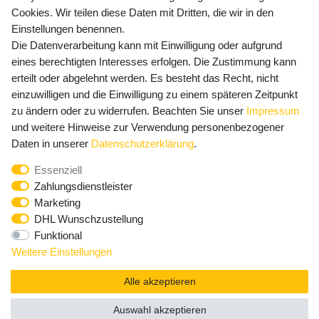
Cookies. Wir teilen diese Daten mit Dritten, die wir in den
Einstellungen benennen.
Die Datenverarbeitung kann mit Einwilligung oder aufgrund
Newsletter Anmeldung - Keine Angebote
eines berechtigten Interesses erfolgen. Die Zustimmung kann
mehr verpassen!
erteilt oder abgelehnt werden. Es besteht das Recht, nicht
einzuwilligen und die Einwilligung zu einem späteren Zeitpunkt
Newsletter
E-MAIL **
zu ändern oder zu widerrufen. Beachten Sie unser
Impressum
Honig
und weitere Hinweise zur Verwendung personenbezogener
Hiermit bestätige ich, dass ich die
Daten­schutz­erklärung
Daten in unserer
Daten­schutz­erklärung
.
gelesen habe. Meine Einwilligung kann ich jederzeit
Essenziell
widerrufen.**
Zahlungsdienstleister
Marketing
Abonnieren
DHL Wunschzustellung
Funktional
** Hierbei handelt es sich um ein Pflichtfeld.
Weitere Einstellungen
Alle akzeptieren
Auswahl akzeptieren