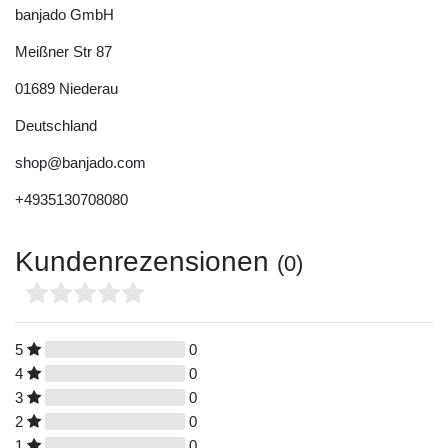
banjado GmbH
Meißner Str
87
01689
Niederau
Deutschland
shop@banjado.com
+4935130708080
Kundenrezensionen
(0)
5
0
4
0
3
0
2
0
1
0