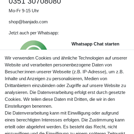
0351 30708080
Mo-Fr 9-15 Uhr
shop@banjado.com
Jetzt auch per Whatsapp:
Whatsapp Chat starten
Wir verwenden Cookies und ähnliche Technologien auf unserer
Website und verarbeiten personenbezogene Daten von
Besucher:innen unserer Webseite (z.B. IP-Adresse), um z.B.
Inhalte und Anzeigen zu personalisieren, Medien von
Preisangaben inkl. gesetzl. MwSt. und zzgl. Service- und
Drittanbietern einzubinden oder Zugriffe auf unsere Website zu
Versandkosten
analysieren. Die Datenverarbeitung erfolgt erst durch gesetzte
Cookies. Wir teilen diese Daten mit Dritten, die wir in den
Einstellungen benennen.
Die Datenverarbeitung kann mit Einwilligung oder aufgrund
Newsletter Anmeldung - Keine Angebote
eines berechtigten Interesses erfolgen. Die Zustimmung kann
mehr verpassen!
erteilt oder abgelehnt werden. Es besteht das Recht, nicht
Newsletter
einzuwilligen und die Einwilligung zu einem späteren Zeitpunkt