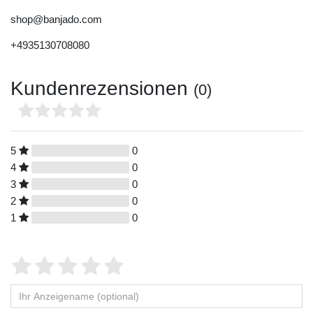
shop@banjado.com
+4935130708080
Kundenrezensionen
(0)
5
0
4
0
3
0
2
0
1
0